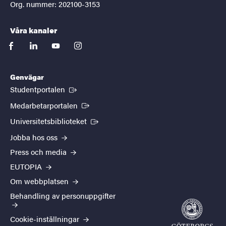
Org. nummer: 202100-3153
Våra kanaler
facebook
linkedin
youtube
instagram
Genvägar
(Extern länk)
Studentportalen
(Extern länk)
Medarbetarportalen
(Extern länk)
Universitetsbiblioteket
Jobba hos oss
Press och media
EUTOPIA
Om webbplatsen
Behandling av personuppgifter
Cookie-inställningar