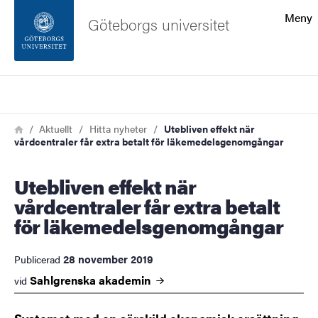
Sökfunktionen
Meny
Göteborgs universitet
Sidfoten
Sök
Kontakta universitetet
Länkstig
Hem
Aktuellt
Hitta nyheter
Utebliven effekt när
vårdcentraler får extra betalt för läkemedelsgenomgångar
Om webbplatsen
Utebliven effekt när
vårdcentraler får extra betalt
för läkemedelsgenomgångar
28 november 2019
Publicerad
Sahlgrenska
akademin
vid