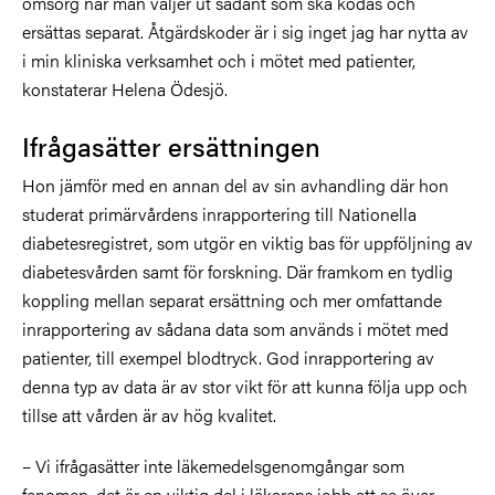
omsorg när man väljer ut sådant som ska kodas och
ersättas separat. Åtgärdskoder är i sig inget jag har nytta av
i min kliniska verksamhet och i mötet med patienter,
konstaterar Helena Ödesjö.
Ifrågasätter ersättningen
Hon jämför med en annan del av sin avhandling där hon
studerat primärvårdens inrapportering till Nationella
diabetesregistret, som utgör en viktig bas för uppföljning av
diabetesvården samt för forskning. Där framkom en tydlig
koppling mellan separat ersättning och mer omfattande
inrapportering av sådana data som används i mötet med
patienter, till exempel blodtryck. God inrapportering av
denna typ av data är av stor vikt för att kunna följa upp och
tillse att vården är av hög kvalitet.
– Vi ifrågasätter inte läkemedelsgenomgångar som
fenomen, det är en viktig del i läkarens jobb att se över