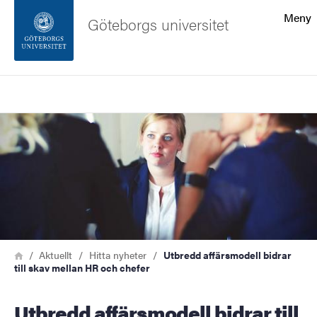
Sökfunktionen
Meny
Göteborgs universitet
Sidfoten
Sök
Kontakta universitetet
Bild
Om webbplatsen
Länkstig
Hem
Aktuellt
Hitta nyheter
Utbredd affärsmodell bidrar
till skav mellan HR och chefer
Utbredd affärsmodell bidrar till