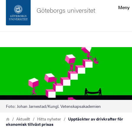
Sökfunktionen
Meny
Göteborgs universitet
Sidfoten
Sök
Kontakta universitetet
Bild
Om webbplatsen
Foto: Johan Jarnestad/Kungl. Vetenskapsakademien
Länkstig
Hem
Aktuellt
Hitta nyheter
Upptäckter av drivkrafter för
ekonomisk tillväxt prisas