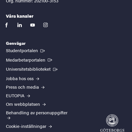
Org. nummer: 202100-3153
Våra kanaler
facebook
linkedin
youtube
instagram
Genvägar
(Extern länk)
Studentportalen
(Extern länk)
Medarbetarportalen
(Extern länk)
Universitetsbiblioteket
Jobba hos oss
Press och media
EUTOPIA
Om webbplatsen
Behandling av personuppgifter
Cookie-inställningar