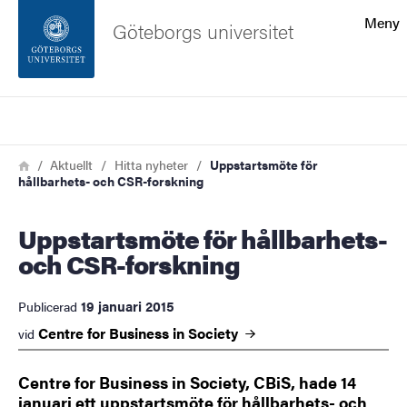
Sökfunktionen
Meny
Göteborgs universitet
Sidfoten
Sök
Kontakta universitetet
Länkstig
Hem
Aktuellt
Hitta nyheter
Uppstartsmöte för
hållbarhets- och CSR-forskning
Om webbplatsen
Uppstartsmöte för hållbarhets-
och CSR-forskning
19 januari 2015
Publicerad
Centre for Business in
Society
vid
Centre for Business in Society, CBiS, hade 14
januari ett uppstartsmöte för hållbarhets- och