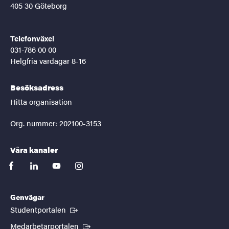
405 30 Göteborg
Telefonväxel
031-786 00 00
Helgfria vardagar 8-16
Besöksadress
Hitta organisation
Org. nummer: 202100-3153
Våra kanaler
facebook
linkedin
youtube
instagram
Genvägar
(Extern länk)
Studentportalen
(Extern länk)
Medarbetarportalen