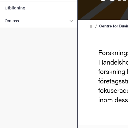
Utbildning
Undermeny för Om oss
Om oss
Länkstig
Hem
Centre for Busi
Forsknings
Handelshög
forskning 
företagsst
fokuserade
inom dess