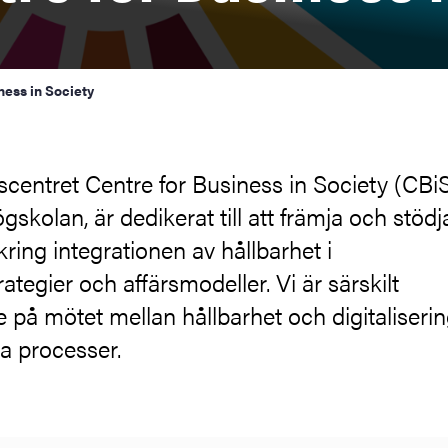
ness in Society
centret Centre for Business in Society (CBiS
skolan, är dedikerat till att främja och stödj
kring integrationen av hållbarhet i
rategier och affärsmodeller. Vi är särskilt
 på mötet mellan hållbarhet och digitaliseri
a processer.