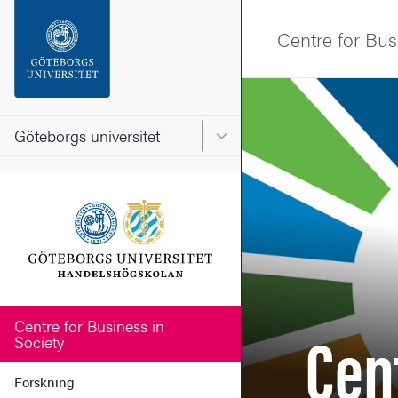
Sökfunktionen
Centre for Bus
Sidfoten
Bild
Kontakta universitetet
Göteborgs universitet
Huvudmeny för Göteborgs un
Om webbplatsen
Cen
Centre for Business in
Society
Forskning