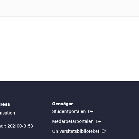
Genvägar
ress
(Extern länk)
Studentportalen
nisation
(Extern länk)
Medarbetarportalen
er: 202100-3153
(Extern länk)
Universitetsbiblioteket