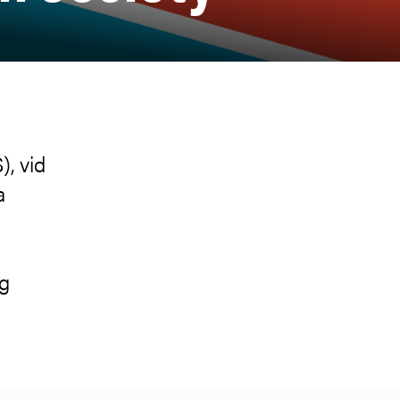
), vid
a
ng