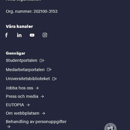
Org. nummer: 202100-3153
Våra kanaler
facebook
linkedin
youtube
instagram
Genvägar
(Extern länk)
Studentportalen
(Extern länk)
Medarbetarportalen
(Extern länk)
Universitetsbiblioteket
Jobba hos oss
Press och media
EUTOPIA
Om webbplatsen
Behandling av personuppgifter