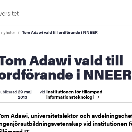
ersitet
a nyheter
Tom Adawi vald till ordförande i NNEER
awi vald till
ordförande i NNEER
ldning
Institutionen för tillämpad
29 maj
ublicerad
vid
informationsteknologi
2013
och innovation
tetet
Tom Adawi, universitetslektor och avdelningschef
ingenjörsutbildningsvetenskap vid institutionen f
tillämpad IT,