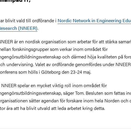
ar blivit vald till ordförande i
Nordic Network in Engineering Edu
Research (NNEER)
.
NEER är en nordisk organisation som arbetar för att stärka samar
ellan forskningsgrupper som verkar inom området för
ngengörsutbildningsvetenskap och därmed höja kvaliteten på for
ch undervisning. Valet av ordförande genomfördes under NNEER:
onferens som hölls i Göteborg den 23-24 maj.
 NNEER spelar en mycket viktig roll inom området för
ngengörsutbildningsvetenskap, säger Tom. Besluten som fattas i
rganisationen sätter agendan för forskare inom hela Norden och d
tor ära att ha blivit utvald att leda arbetet kring detta.