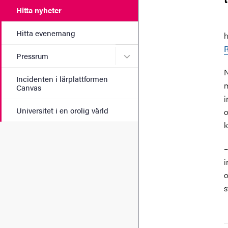
Hitta nyheter
Hitta evenemang
h
Undermeny för Pressrum
Pressrum
N
Incidenten i lärplattformen
m
Canvas
i
Universitet i en orolig värld
o
k
–
i
o
s