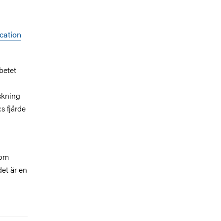
cation
betet
skning
s fjärde
nom
et är en