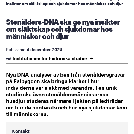
insikter om släktskap och sjukdomar hos människor och djur
Stenålders-DNA ska ge nya insikter
om släktskap och sjukdomar hos
människor och djur
4 december 2024
Publicerad
Institutionen för historiska
studier
vid
Nya DNA-analyser av ben från stenåldersgravar
på Falbygden ska bringa klarhet i hur
individerna var släkt med varandra. I en unik
studie ska även stenåldersmänniskornas
husdjur studeras närmare i jakten på ledtrådar
om hur de hanterats och hur nya sjukdomar kom
till människorna.
Kontakt