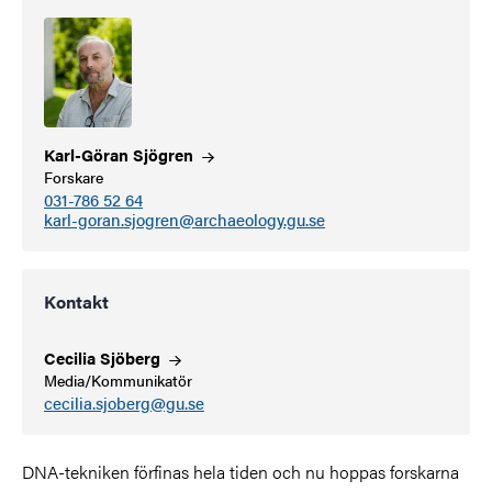
Karl-Göran
Sjögren
Forskare
031-786 52 64
karl-goran.sjogren@archaeology.gu.se
Kontakt
Cecilia
Sjöberg
Media/Kommunikatör
cecilia.sjoberg@gu.se
DNA-tekniken förfinas hela tiden och nu hoppas forskarna