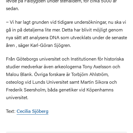
levde på Falbygden under stenåldern, för cirka 5000 år
sedan.
−
Vi har lagt grunden vid tidigare undersökningar, nu ska vi
gå in på detaljerna lite mer. Detta har blivit möjligt genom
nya sätt att analysera DNA som utvecklats under de senaste
åren , säger Karl-Göran Sjögren.
Från Göteborgs universitet och Institutionen för historiska
studier medverkar även arkeologerna Tony Axelsson och
Malou Blank. Övriga forskare är Torbjörn Ahlström,
osteolog vid Lunds Universitet samt Martin Sikora och
Frederik Seersholm, båda genetiker vid Köpenhamns
universitet.
Text:
Cecilia Sjöberg