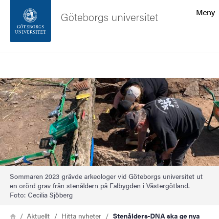
Sökfunktionen
Meny
Göteborgs universitet
Sidfoten
Sök
Kontakta universitetet
Bild
Om webbplatsen
Sommaren 2023 grävde arkeologer vid Göteborgs universitet ut
en orörd grav från stenåldern på Falbygden i Västergötland.
Foto: Cecilia Sjöberg
Länkstig
Hem
Aktuellt
Hitta nyheter
Stenålders-DNA ska ge nya