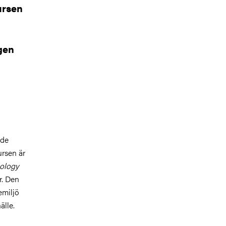
ursen
gen
nde
ursen är
ology
r. Den
emiljö
älle.