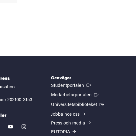
Genvägar
ress
(Extern länk)
Studentportalen
nisation
(Extern länk)
Medarbetarportalen
er: 202100-3153
(Extern länk)
Universitetsbiblioteket
Jobba hos oss
ler
Press och media
kedin
youtube
instagram
EUTOPIA