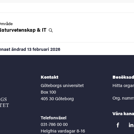
Område
Naturvetenskap &
IT
enast ändrad
13 februari 2026
Kontakt
Besöksad
Göteborgs universitet
Hitta orga
Box 100
Org. numm
405 30 Göteborg
Våra kana
Telefonväxel
031-786 00 00
facebook
lin
Helgfria vardagar 8-16