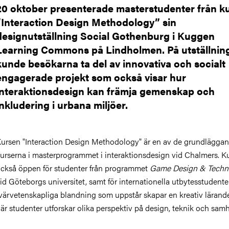
20 oktober presenterade masterstudenter från k
“Interaction Design Methodology” sin
designutställning Social Gothenburg i Kuggen
Learning Commons på Lindholmen. På utställnin
kunde besökarna ta del av innovativa och socialt
engagerade projekt som också visar hur
interaktionsdesign kan främja gemenskap och
inkludering i urbana miljöer.
ursen "Interaction Design Methodology" är en av de grundlägga
urserna i masterprogrammet i interaktionsdesign vid Chalmers. K
ckså öppen för studenter från programmet
Game Design & Techn
id Göteborgs universitet, samt för internationella utbytesstudente
värvetenskapliga blandning som uppstår skapar en kreativ lärand
är studenter utforskar olika perspektiv på design, teknik och samh