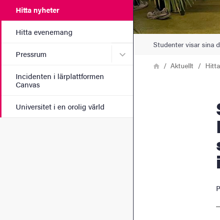
Hitta nyheter
Hitta evenemang
Studenter visar sina 
Undermeny för Pressrum
Pressrum
Länkstig
Hem
Aktuellt
Hitt
Incidenten i lärplattformen
Canvas
Social
Universitet i en orolig värld
P