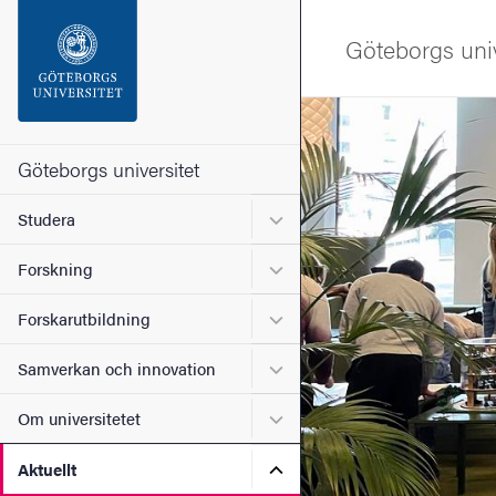
Sökfunktionen
Göteborgs univ
Sidfoten
Bild
Kontakta universitetet
Göteborgs universitet
Undermeny för Studera
Studera
Om webbplatsen
Undermeny för Forskning
Forskning
Undermeny för Forskarutbi
Forskarutbildning
Undermeny för Samverkan 
Samverkan och innovation
Undermeny för Om universi
Om universitetet
Undermeny för Aktuellt
Aktuellt