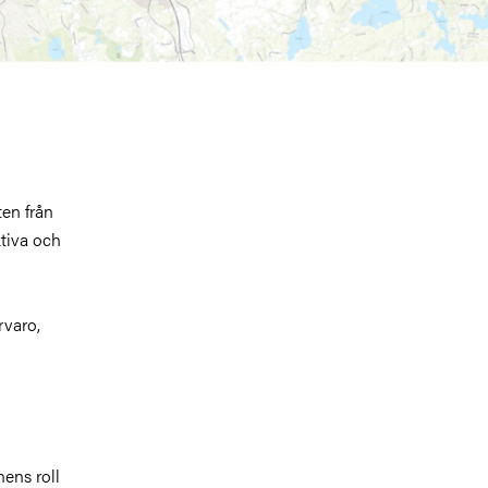
en från
ktiva och
rvaro,
nens roll