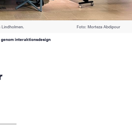
å Lindholmen.
Foto: Morteza Abdipour
t genom interaktionsdesign
r