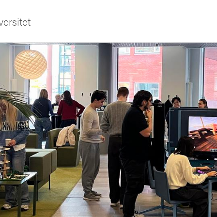
ersitet
ldning
och innovation
tetet