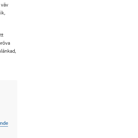
 väv
ik,
tt
pröva
nlänkad,
ende