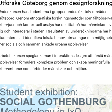
Utforska Göteborg genom designforsknin
nder kursen har studenterna i grupper undersökt tolv områden i
öteborg. Genom etnografiska forskningsmetoder som fältobservat
ntervjuer och kontextuell analys har de tittat på hur människor leve
ig och interagerar i staden. Resultaten av undersökningarna har h
tudenterna att identifiera lokala behov, utmaningar och möjligheter
er sociala och sammanlänkade urbana upplevelser.
rbetet i kursen speglar kärnan i interaktionsdesign: att förstå män
pplevelser, formulera komplexa problem och skapa meningsfulla
nterventioner som förbinder människor och miljöer.
ild