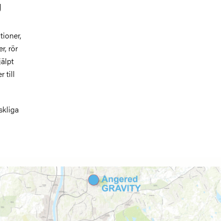
g
ioner,
r, rör
jälpt
 till
skliga