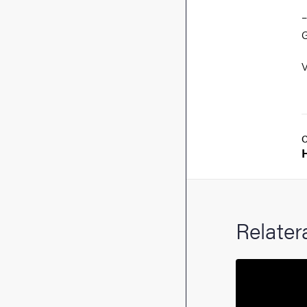
–
G
V
Relater