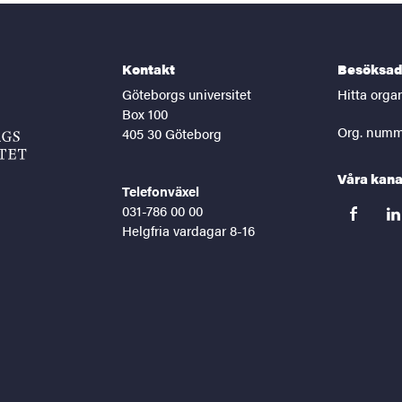
Kontakt
Besöksad
Göteborgs universitet
Hitta orga
Box 100
Org. numm
405 30 Göteborg
Våra kana
Telefonväxel
031-786 00 00
facebook
lin
Helgfria vardagar 8-16