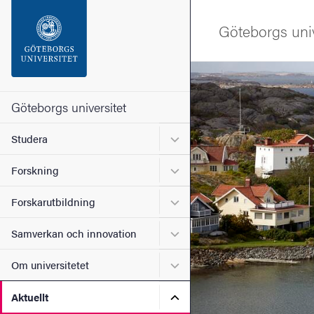
Sökfunktionen
Göteborgs univ
Sidfoten
Bild
Kontakta universitetet
Göteborgs universitet
Undermeny för Studera
Studera
Om webbplatsen
Undermeny för Forskning
Forskning
Undermeny för Forskarutbi
Forskarutbildning
Undermeny för Samverkan 
Samverkan och innovation
Undermeny för Om universi
Om universitetet
Undermeny för Aktuellt
Aktuellt