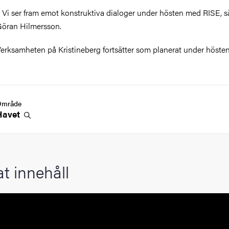
 Vi ser fram emot konstruktiva dialoger under hösten med RISE, s
öran Hilmersson.
erksamheten på Kristineberg fortsätter som planerat under hösten
Område
Havet
at innehåll