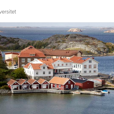
ersitet
ldning
och innovation
tetet