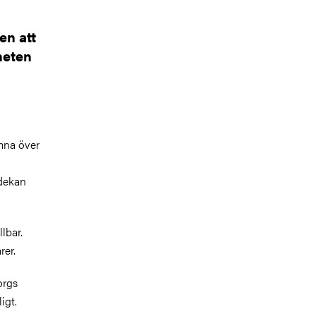
en att
heten
ämna över
 dekan
lbar.
rer.
orgs
igt.