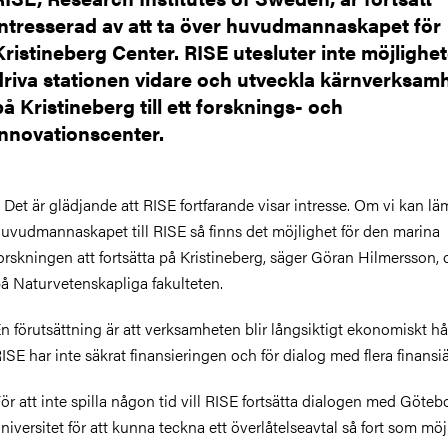
intresserad av att ta över huvudmannaskapet för
Kristineberg Center. RISE utesluter inte möjlighet
driva stationen vidare och utveckla kärnverksam
på Kristineberg till ett forsknings- och
innovationscenter.
 Det är glädjande att RISE fortfarande visar intresse. Om vi kan l
uvudmannaskapet till RISE så finns det möjlighet för den marina
orskningen att fortsätta på Kristineberg, säger Göran Hilmersson,
å Naturvetenskapliga fakulteten.
n förutsättning är att verksamheten blir långsiktigt ekonomiskt hål
ISE har inte säkrat finansieringen och för dialog med flera finansiä
ör att inte spilla någon tid vill RISE fortsätta dialogen med Göteb
niversitet för att kunna teckna ett överlåtelseavtal så fort som möjl