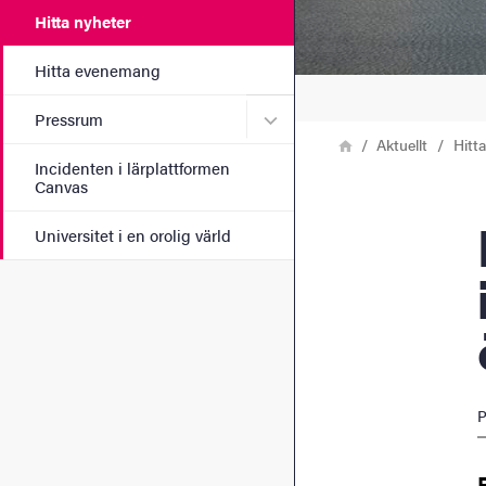
Hitta nyheter
Hitta evenemang
Undermeny för Pressrum
Pressrum
Länkstig
Hem
Aktuellt
Hitt
Incidenten i lärplattformen
Canvas
RISE
Universitet i en orolig värld
P