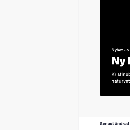
Nyhet – 5
Ny 
Kristine
naturvet
Senast ändrad