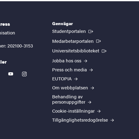
Genvägar
ress
(Extern länk)
Studentportalen
nisation
(Extern länk)
Medarbetarportalen
er: 202100-3153
(Extern länk)
Universitetsbiblioteket
Jobba hos oss
ler
Press och media
kedin
youtube
instagram
EUTOPIA
Om webbplatsen
Behandling av
personuppgifter
Cookie-inställningar
Tillgänglighetsredogörelse