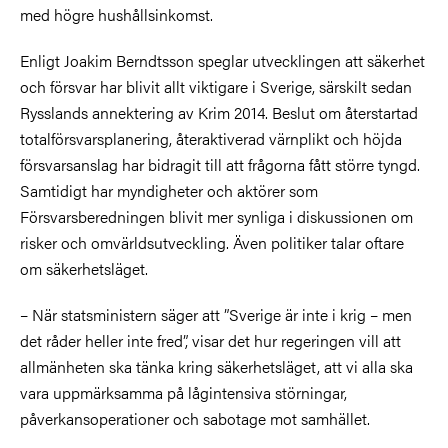
med högre hushållsinkomst.
Enligt Joakim Berndtsson speglar utvecklingen att säkerhet
och försvar har blivit allt viktigare i Sverige, särskilt sedan
Rysslands annektering av Krim 2014. Beslut om återstartad
totalförsvarsplanering, återaktiverad värnplikt och höjda
försvarsanslag har bidragit till att frågorna fått större tyngd.
Samtidigt har myndigheter och aktörer som
Försvarsberedningen blivit mer synliga i diskussionen om
risker och omvärldsutveckling. Även politiker talar oftare
om säkerhetsläget.
– När statsministern säger att ”Sverige är inte i krig – men
det råder heller inte fred”, visar det hur regeringen vill att
allmänheten ska tänka kring säkerhetsläget, att vi alla ska
vara uppmärksamma på lågintensiva störningar,
påverkansoperationer och sabotage mot samhället.