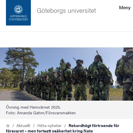
Sökfunktionen
Meny
Göteborgs universitet
Sidfoten
Sök
Kontakta universitetet
Bild
Om webbplatsen
Övning med Hemvärnet 2025.
Foto: Amanda Gahm/Försvarsmakten
Länkstig
Hem
Aktuellt
Hitta nyheter
Rekordhögt förtroende för
försvaret – men fortsatt osäkerhet kring Nato