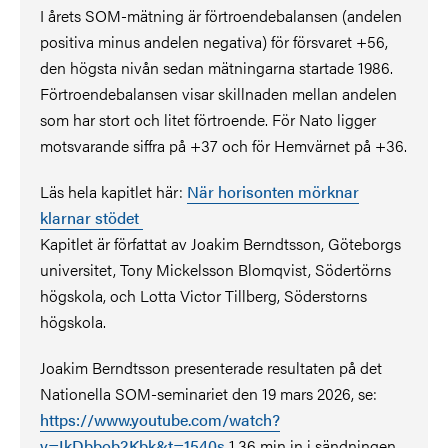
I årets SOM-mätning är förtroendebalansen (andelen
positiva minus andelen negativa) för försvaret +56,
den högsta nivån sedan mätningarna startade 1986.
Förtroendebalansen visar skillnaden mellan andelen
som har stort och litet förtroende. För Nato ligger
motsvarande siffra på +37 och för Hemvärnet på +36.
Läs hela kapitlet här:
När horisonten mörknar
klarnar stödet
Kapitlet är författat av Joakim Berndtsson, Göteborgs
universitet, Tony Mickelsson Blomqvist, Södertörns
högskola, och Lotta Victor Tillberg, Söderstorns
högskola.
Joakim Berndtsson presenterade resultaten på det
Nationella SOM-seminariet den 19 mars 2026, se:
https://www.youtube.com/watch?
v=IkDbbob2Kbk&t=1540s
1.36 min in i sändningen.