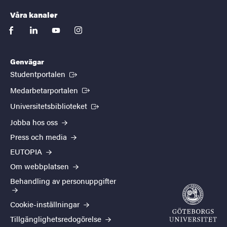
Våra kanaler
facebook
linkedin
youtube
instagram
Genvägar
(Extern länk)
Studentportalen
(Extern länk)
Medarbetarportalen
(Extern länk)
Universitetsbiblioteket
Jobba hos oss
Press och media
EUTOPIA
Om webbplatsen
Behandling av personuppgifter
Cookie-inställningar
Tillgänglighetsredogörelse