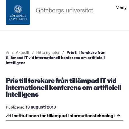
Sökfunktionen
Meny
Göteborgs universitet
Sidfoten
Sök
Kontakta universitetet
Länkstig
Hem
Aktuellt
Hitta nyheter
Pris till forskare från
tillämpad IT vid internationell konferens om artificiell
Om webbplatsen
intelligens
Pris till forskare från tillämpad IT vid
internationell konferens om artificiell
intelligens
13 augusti 2013
Publicerad
Institutionen för tillämpad
informationsteknologi
vid