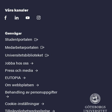
Våra kanaler
facebook
linkedin
youtube
instagram
Genvägar
(Extern länk)
Studentportalen
(Extern länk)
Medarbetarportalen
(Extern länk)
Universitetsbiblioteket
Jobba hos oss
Press och media
EUTOPIA
Om webbplatsen
Behandling av personuppgifter
Cookie-inställningar
Tillgänglighetsredogörelse