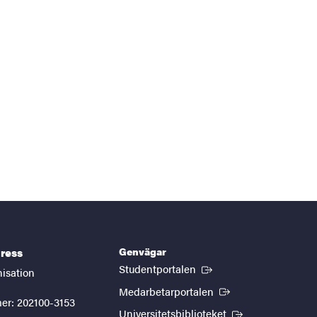
Genvägar
ress
(Extern länk)
Studentportalen
nisation
(Extern länk)
Medarbetarportalen
er: 202100-3153
(Extern länk)
Universitetsbiblioteket