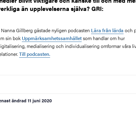
medier blivit viktigare och kanske till och med me
verkliga än upplevelserna själva? GRI:
 Nanna Gillberg gästade nyligen podcasten
Lära från lärda
och p
m sin bok
Uppmärksamhetssamhället
som handlar om hur
igitalisering, medialisering och individualisering omformar våra li
elationer.
Till podcasten.
enast ändrad
11 juni 2020