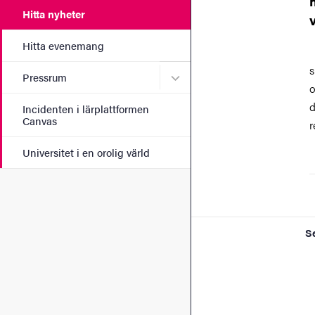
Hitta nyheter
Hitta evenemang
s
Undermeny för Pressrum
Pressrum
o
d
Incidenten i lärplattformen
Canvas
r
Universitet i en orolig värld
S