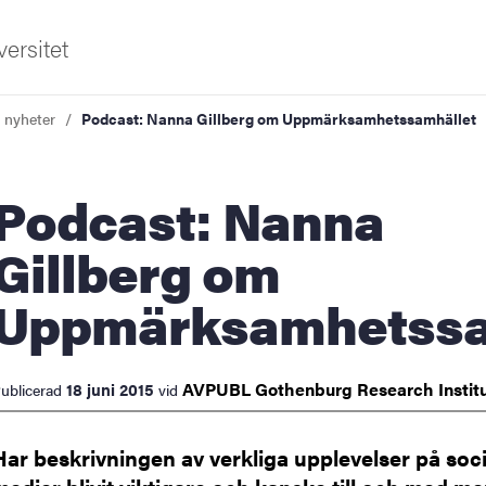
ersitet
a nyheter
Podcast: Nanna Gillberg om Uppmärksamhetssamhället
cast: Nanna
Gillberg om
Uppmärksamhetssa
ldning
och innovation
AVPUBL Gothenburg Research
Instit
18 juni 2015
ublicerad
vid
tetet
Har beskrivningen av verkliga upplevelser på soc