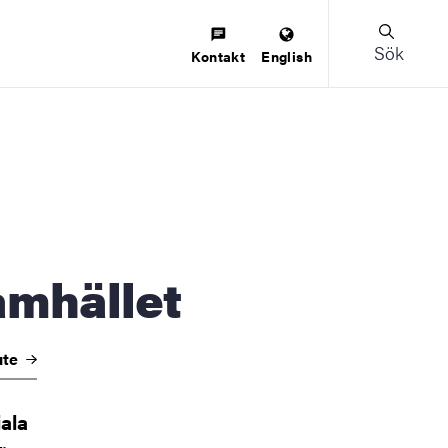
Sök
Kontakt
English
mhället
ute
iala