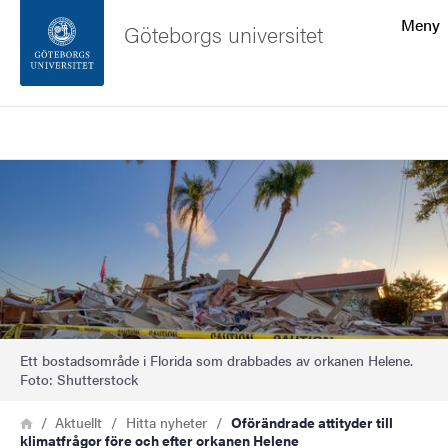
Sökfunktionen
Meny
Göteborgs universitet
Sidfoten
Sök
Kontakta universitetet
Bild
Om webbplatsen
Ett bostadsområde i Florida som drabbades av orkanen Helene.
Foto: Shutterstock
Länkstig
Hem
Aktuellt
Hitta nyheter
Oförändrade attityder till
klimatfrågor före och efter orkanen Helene