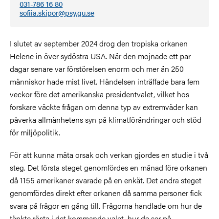
031-786 16 80
sofiia.skipor@psy.gu.se
I slutet av september 2024 drog den tropiska orkanen
Helene in över sydöstra USA. När den mojnade ett par
dagar senare var förstörelsen enorm och mer än 250
människor hade mist livet. Händelsen inträffade bara fem
veckor före det amerikanska presidentvalet, vilket hos
forskare väckte frågan om denna typ av extremväder kan
påverka allmänhetens syn på klimatförändringar och stöd
för miljöpolitik.
För att kunna mäta orsak och verkan gjordes en studie i två
steg. Det första steget genomfördes en månad före orkanen
då 1155 amerikaner svarade på en enkät. Det andra steget
genomfördes direkt efter orkanen då samma personer fick
svara på frågor en gång till. Frågorna handlade om hur de
tänkte rösta i det kommande valet, hur de ser på