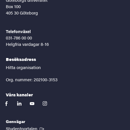
Box 100
405 30 Göteborg
Telefonväxel
031-786 00 00
Helgfria vardagar 8-16
Besöksadress
Hitta organisation
Org. nummer: 202100-3153
Våra kanaler
facebook
linkedin
youtube
instagram
Genvägar
(Extern länk)
Studentportalen