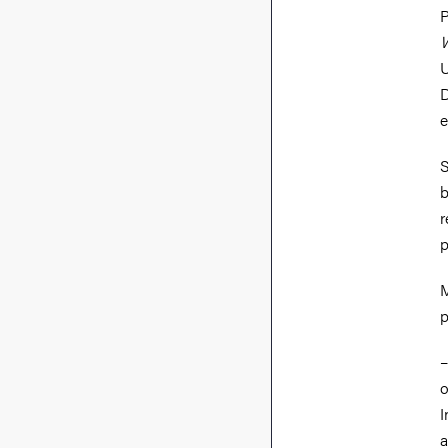
P
W
U
D
e
S
b
r
p
M
p
–
o
I
a