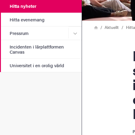
Hitta nyheter
Hitta evenemang
Länkstig
Hem
Aktuellt
Hitt
Undermeny för Pressrum
Pressrum
Incidenten i lärplattformen
Canvas
Universitet i en orolig värld
P