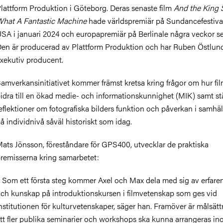
lattform Produktion i Göteborg. Deras senaste film
And the King 
hat A Fantastic Machine
hade världspremiär på Sundancefestiva
SA i januari 2024 och europapremiär på Berlinale några veckor se
en är producerad av Plattform Produktion och har Ruben Östlu
xekutiv producent.
amverkansinitiativet kommer främst kretsa kring frågor om hur fi
idra till en ökad medie- och informationskunnighet (MIK) samt st
eflektioner om fotografiska bilders funktion och påverkan i samhäl
å individnivå såväl historiskt som idag.
ats Jönsson, föreståndare för GPS400, utvecklar de praktiska
remisserna kring samarbetet:
 Som ett första steg kommer Axel och Max dela med sig av erfare
ch kunskap på introduktionskursen i filmvetenskap som ges vid
nstitutionen för kulturvetenskaper, säger han. Framöver är målsät
tt fler publika seminarier och workshops ska kunna arrangeras in