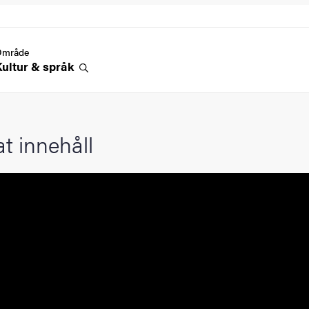
Område
Kultur &
språk
at innehåll