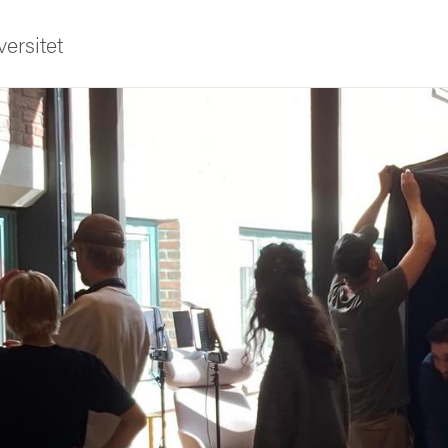
ersitet
ldning
och innovation
tetet