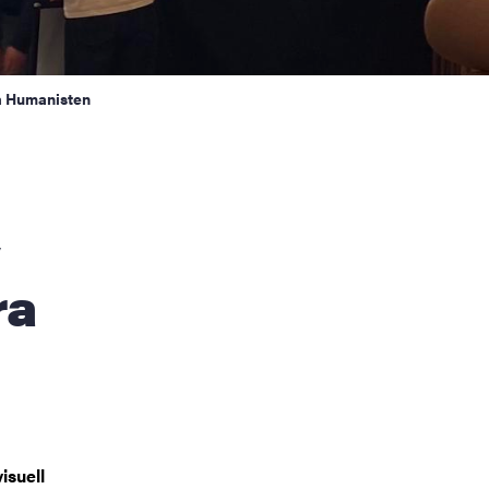
på Humanisten
ra
isuell