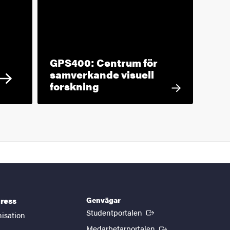
GPS400: Centrum för
samverkande visuell
forskning
Genvägar
ress
(Extern länk)
Studentportalen
nisation
(Extern länk)
Medarbetarportalen