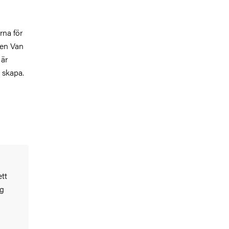
rna för
ien Van
 är
 skapa.
ett
gg