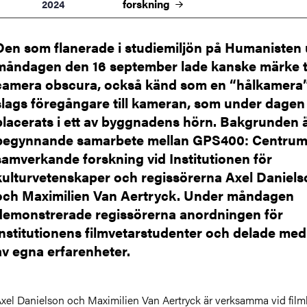
forskning
2024
Den som flanerade i studiemiljön på Humanisten
måndagen den 16 september lade kanske märke ti
camera obscura, också känd som en “hålkamera”
slags föregångare till kameran, som under dagen
placerats i ett av byggnadens hörn. Bakgrunden ä
begynnande samarbete mellan GPS400: Centrum
samverkande forskning vid Institutionen för
kulturvetenskaper och regissörerna Axel Daniels
och Maximilien Van Aertryck. Under måndagen
demonstrerade regissörerna anordningen för
institutionens filmvetarstudenter och delade med
av egna erfarenheter.
xel Danielson och Maximilien Van Aertryck är verksamma vid fil