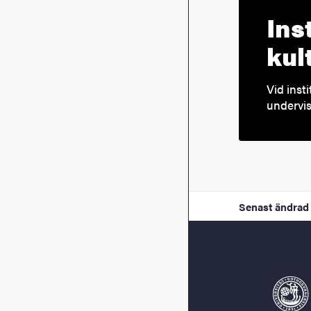
Ins
kul
Vid inst
undervis
Senast ändrad