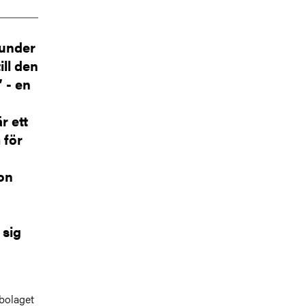
 under
ll den
 - en
r ett
 för
on
 sig
mbolaget