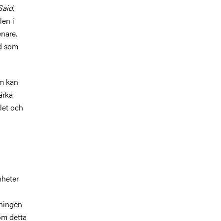
Said,
len i
nare.
nd som
lm kan
ärka
let och
nheter
tningen
om detta