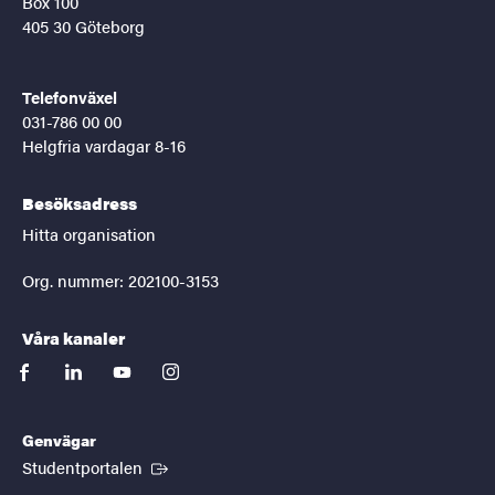
Box 100
405 30 Göteborg
Telefonväxel
031-786 00 00
Helgfria vardagar 8-16
Besöksadress
Hitta organisation
Org. nummer: 202100-3153
Våra kanaler
facebook
linkedin
youtube
instagram
Genvägar
(Extern länk)
Studentportalen