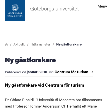
Sökfunktionen
Meny
Göteborgs universitet
Sidfoten
Sök
Kontakta universitetet
Länkstig
Hem
Aktuellt
Hitta nyheter
Ny gästforskare
Om webbplatsen
Ny gästforskare
Centrum för
turism
29 januari 2016
Publicerad
vid
Ny gästforskare vid Centrum för turism
Dr. Chiara Rinaldi, l'Università di Macerata har tillsammans
med Professor Tommy Andersson CFT erhållit ett Marie