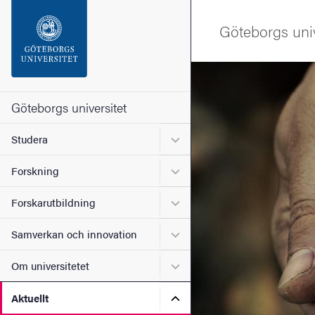
Sökfunktionen
Göteborgs univ
Sidfoten
Bild
Kontakta universitetet
Göteborgs universitet
Undermeny för Studera
Studera
Om webbplatsen
Undermeny för Forskning
Forskning
Undermeny för Forskarutbi
Forskarutbildning
Undermeny för Samverkan 
Samverkan och innovation
Undermeny för Om universi
Om universitetet
Undermeny för Aktuellt
Aktuellt