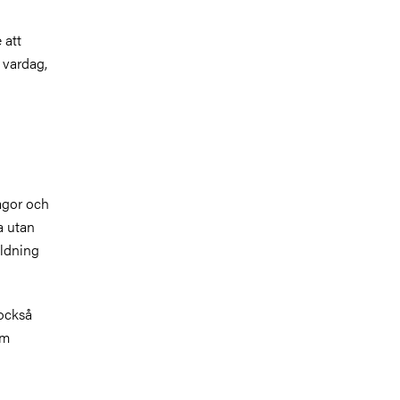
 att
 vardag,
ågor och
a utan
ildning
 också
om