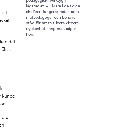
pedagogiskt verktyg i
lågstadiet. – Lärare i de tidiga
skolåren fungerar redan som
roll
matpedagoger och behöver
avsett
stöd för att ta tillvara elevers
nyfikenhet kring mat, säger
hon.
 kan det
hälsa,
ch
r kunde
ion.
andra
ch