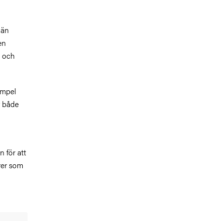
 än
en
e och
empel
r både
 för att
rer som