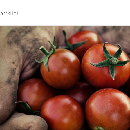
ersitet
ldning
och innovation
tetet