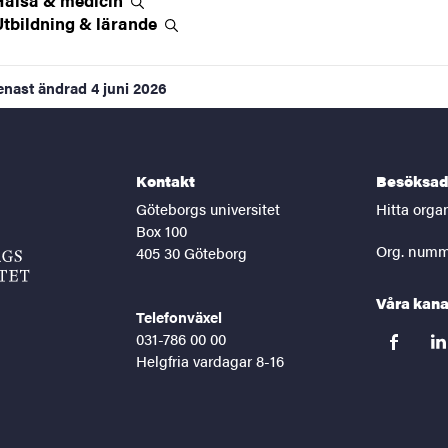
Utbildning &
lärande
enast ändrad
4 juni 2026
Kontakt
Besöksad
Göteborgs universitet
Hitta orga
Box 100
Org. numm
405 30 Göteborg
Våra kana
Telefonväxel
031-786 00 00
facebook
lin
Helgfria vardagar 8-16