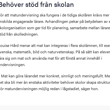
Behöver stöd från skolan
ör att matundervisning ska fungera i de tidiga skolåren krävs mer
nskilda engagerade lärare. Avhandlingen pekar på betydelsen av 
kolorganisation som ger tid för planering, samarbete mellan lärar
töd från skolledningen.
ouise Hård menar att mat kan integreras i flera skolämnen, till ex
venska, matematik, bild och naturvetenskap. På så sätt kan eleve
ära sig om mat och använda mat för att förstå annat innehåll i
ndervisningen.
 Mat kan göra lärandet mer konkret, sinnligt och meningsfullt. Men
et ska bli mer än enstaka aktiviteter behöver skolor skapa struktu
ör matundervisningen möjlig redan i lågstadiet, säger hon.