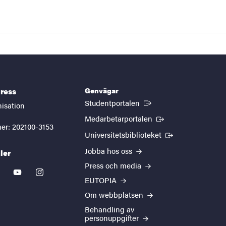
Genvägar
ress
(Extern länk)
Studentportalen
nisation
(Extern länk)
Medarbetarportalen
er: 202100-3153
(Extern länk)
Universitetsbiblioteket
Jobba hos oss
ler
Press och media
kedin
youtube
instagram
EUTOPIA
Om webbplatsen
Behandling av
personuppgifter