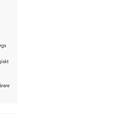
rgs
iskt
ärare