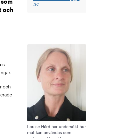
s som
.se
t och
Bild
des
ingar.
er och
rerade
Louise Hård har undersökt hur
mat kan användas som