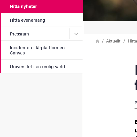
Hitta nyheter
Hitta evenemang
Undermeny för Pressrum
Pressrum
Länkstig
Hem
Aktuellt
Hitt
Incidenten i lärplattformen
Canvas
Mat 
Universitet i en orolig värld
P