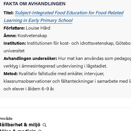
FAKTA OM AVHANDLINGEN
Subject-Integrated Food Education for Food-Related
Titel:
Learning in Early Primary School
Louise Hård
Författare:
Kostvetenskap
Ämne:
Institutionen för kost- och idrottsvetenskap, Götebo
Institution:
universitet
Hur mat kan användas som pedagog
Avhandlingen undersöker:
verktyg i ämnesintegrerad undervisning i lågstadiet.
Kvalitativ fallstudie med enkäter, intervjuer,
Metod:
klassrumsobservationer och fältanteckningar i samarbete med l
och elever i åldern 6–9 år.
Område
Hållbarhet &
miljö
Hälsa &
medicin