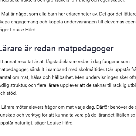
 Mat är något som alla barn har erfarenheter av. Det gör det lättare
kapa engagemang och koppla undervisningen till elevernas egen
äger Louise Hård.
Lärare är redan matpedagoger
tt annat resultat är att lågstadielärare redan i dag fungerar som
atpedagoger, särskilt i samband med skolmåltider. Där uppstår fr
amtal om mat, hälsa och hållbarhet. Men undervisningen sker oft
ydlig struktur, och flera lärare upplever att de saknar tillräcklig utb
ch stöd.
 Lärare möter elevers frågor om mat varje dag. Därför behöver de
unskap och verktyg för att kunna ta vara på de lärandetillfällen s
ppstår naturligt, säger Louise Hård.