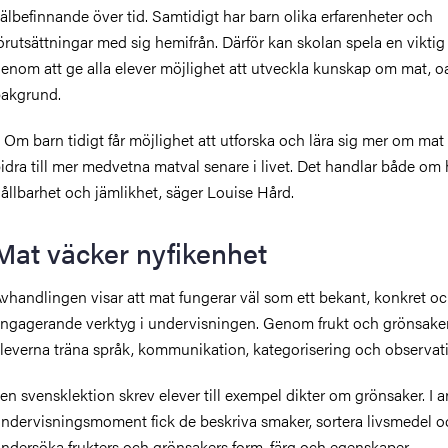
älbefinnande över tid. Samtidigt har barn olika erfarenheter och
örutsättningar med sig hemifrån. Därför kan skolan spela en viktig 
enom att ge alla elever möjlighet att utveckla kunskap om mat, o
akgrund.
 Om barn tidigt får möjlighet att utforska och lära sig mer om mat
idra till mer medvetna matval senare i livet. Det handlar både om 
ållbarhet och jämlikhet, säger Louise Hård.
Mat väcker nyfikenhet
vhandlingen visar att mat fungerar väl som ett bekant, konkret o
ngagerande verktyg i undervisningen. Genom frukt och grönsake
leverna träna språk, kommunikation, kategorisering och observat
 en svensklektion skrev elever till exempel dikter om grönsaker. I 
ndervisningsmoment fick de beskriva smaker, sortera livsmedel o
ndersöka frukters och grönsakers form, färg och egenskaper.