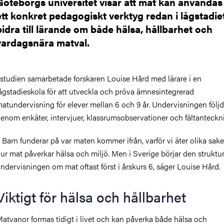
Göteborgs universitet visar att mat kan använda
ett konkret pedagogiskt verktyg redan i lågstadie
bidra till lärande om både hälsa, hållbarhet och
vardagsnära matval.
 studien samarbetade forskaren Louise Hård med lärare i en
ågstadieskola för att utveckla och pröva ämnesintegrerad
atundervisning för elever mellan 6 och 9 år. Undervisningen följ
enom enkäter, intervjuer, klassrumsobservationer och fältanteckn
 Barn funderar på var maten kommer ifrån, varför vi äter olika sak
ur mat påverkar hälsa och miljö. Men i Sverige börjar den struktu
ndervisningen om mat oftast först i årskurs 6, säger Louise Hård.
Viktigt för hälsa och hållbarhet
atvanor formas tidigt i livet och kan påverka både hälsa och