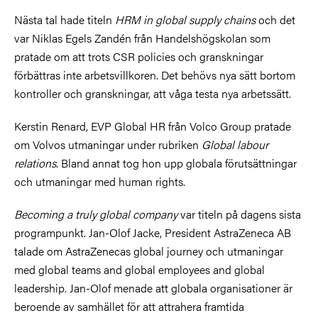
Nästa tal hade titeln
HRM in global supply
chains
och det
var Niklas Egels Zandén från Handelshögskolan som
pratade om att trots CSR policies och granskningar
förbättras inte arbetsvillkoren. Det behövs nya sätt bortom
kontroller och granskningar, att våga testa nya arbetssätt.
Kerstin Renard, EVP Global HR från Volco Group pratade
om Volvos utmaningar under rubriken
Global labour
relations
. Bland annat tog hon upp globala förutsättningar
och utmaningar med human rights.
Becoming a truly global company
var titeln på dagens sista
programpunkt. Jan-Olof Jacke, President AstraZeneca AB
talade om AstraZenecas global journey och utmaningar
med global teams and global employees and global
leadership. Jan-Olof menade att globala organisationer är
beroende av samhället för att attrahera framtida