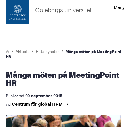
Sökfunktionen
Meny
Göteborgs universitet
Sidfoten
Sök
Kontakta universitetet
Länkstig
Hem
Aktuellt
Hitta nyheter
Många möten på MeetingPoint
HR
Om webbplatsen
Många möten på MeetingPoint
HR
29 september 2015
Publicerad
Centrum för global
HRM
vid