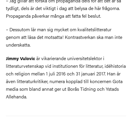
– Jag gillar att forska om propaganda dels för att det är så
tydligt, dels är det viktigt i dag att belysa de här frågorna.
Propaganda påverkar många att fatta fel beslut.
– Dessutom lär man sig mycket om kvalitetslitteratur
genom att läsa det motsatta! Kontrastverkan ska man inte
underskatta.
är vikarierande universitetslektor i
Jimmy Vulovic
litteraturvetenskap vid institutionen för litteratur, idéhistoria
och religion mellan 1 juli 2016 och 31 januari 2017. Han är
även litteraturkritiker, numera kopplad till koncernen Gota
media som bland annat ger ut Borås Tidning och Ystads
Allehanda.