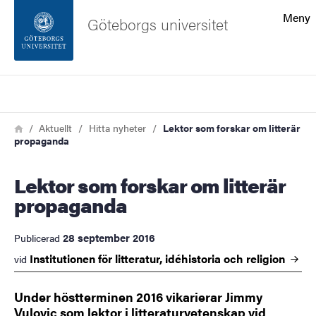
Sökfunktionen
Meny
Göteborgs universitet
Sidfoten
Sök
Kontakta universitetet
Länkstig
Hem
Aktuellt
Hitta nyheter
Lektor som forskar om litterär
propaganda
Om webbplatsen
Lektor som forskar om litterär
propaganda
28 september 2016
Publicerad
Institutionen för litteratur, idéhistoria och
religion
vid
Under höstterminen 2016 vikarierar Jimmy
Vulovic som lektor i litteraturvetenskap vid