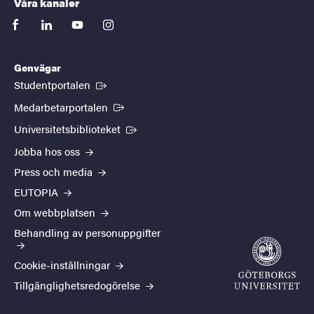
Våra kanaler
facebook
linkedin
youtube
instagram
Genvägar
(Extern länk)
Studentportalen
(Extern länk)
Medarbetarportalen
(Extern länk)
Universitetsbiblioteket
Jobba hos oss
Press och media
EUTOPIA
Om webbplatsen
Behandling av personuppgifter
Cookie-inställningar
Tillgänglighetsredogörelse