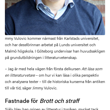
mmy Vulovic kommer närmast från Karlstads universitet,
och har dessförinnan arbetat på Lunds universitet och
Malmö högskola. I Göteborg undervisar han huvudsakligen
på grundutbildningen i litteraturvetenskap.
– Jag är med hela vägen från första delkursen
Att läsa som
en litteraturvetare
– om hur vi kan läsa i olika perspektiv
och analysera texter – till de historiska kurserna från antiken
till vår tid, säger Jimmy Vulovic.
Fastnade för
Brott och straff
Själv blev han gripen av litteratur i tonåren, mycket tack