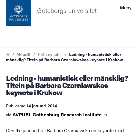
Sökfunktionen
Meny
Göteborgs universitet
Sidfoten
Sök
Kontakta universitetet
Länkstig
Hem
Aktuellt
Hitta nyheter
Ledning - humanistisk eller
mänsklig? Titeln på Barbara Czarniawskas keynote i Krakow
Om webbplatsen
Ledning - humanistisk eller mänsklig?
Titeln på Barbara Czarniawskas
keynote i Krakow
14 januari 2014
Publicerad
AVPUBL Gothenburg Research
Institute
vid
Den 9:e januari höll Barbara Czarniawska en keynote med