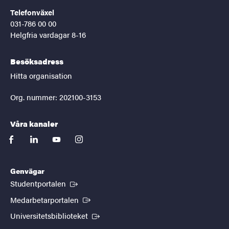
Telefonväxel
031-786 00 00
Helgfria vardagar 8-16
Besöksadress
Hitta organisation
Org. nummer: 202100-3153
Våra kanaler
facebook
linkedin
youtube
instagram
Genvägar
(Extern länk)
Studentportalen
(Extern länk)
Medarbetarportalen
(Extern länk)
Universitetsbiblioteket