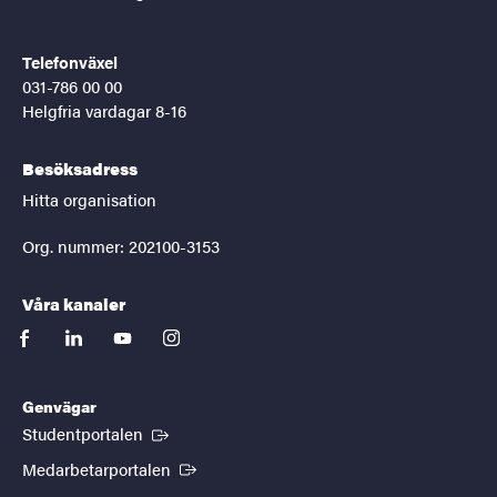
Telefonväxel
031-786 00 00
Helgfria vardagar 8-16
Besöksadress
Hitta organisation
Org. nummer: 202100-3153
Våra kanaler
facebook
linkedin
youtube
instagram
Genvägar
(Extern länk)
Studentportalen
(Extern länk)
Medarbetarportalen