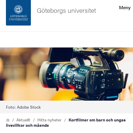
Sökfunktionen
Meny
Göteborgs universitet
Sidfoten
Sök
Kontakta universitetet
Bild
Om webbplatsen
Foto: Adobe Stock
Länkstig
Hem
Aktuellt
Hitta nyheter
Kortfilmer om barn och ungas
livsvillkor och mående