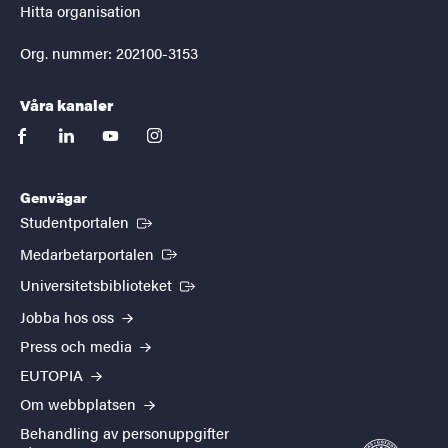
Hitta organisation
Org. nummer: 202100-3153
Våra kanaler
facebook
linkedin
youtube
instagram
Genvägar
(Extern länk)
Studentportalen
(Extern länk)
Medarbetarportalen
(Extern länk)
Universitetsbiblioteket
Jobba hos oss
Press och media
EUTOPIA
Om webbplatsen
Behandling av personuppgifter