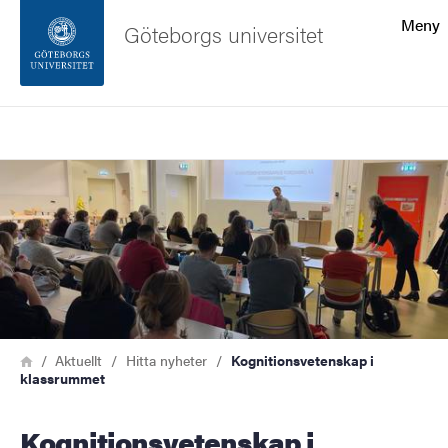
Sökfunktionen
Meny
Göteborgs universitet
Sidfoten
Sök
Kontakta universitetet
Bild
Om webbplatsen
Länkstig
Hem
Aktuellt
Hitta nyheter
Kognitionsvetenskap i
klassrummet
Kognitionsvetenskap i