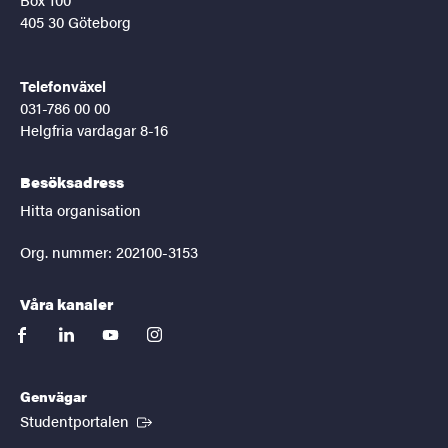
405 30 Göteborg
Telefonväxel
031-786 00 00
Helgfria vardagar 8-16
Besöksadress
Hitta organisation
Org. nummer: 202100-3153
Våra kanaler
facebook
linkedin
youtube
instagram
Genvägar
(Extern länk)
Studentportalen