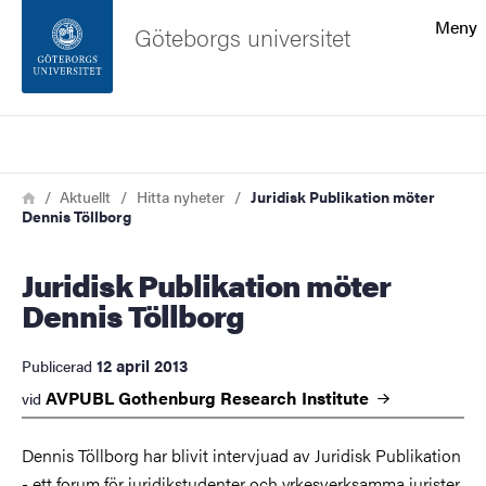
Sökfunktionen
Meny
Göteborgs universitet
Sidfoten
Sök
Kontakta universitetet
Länkstig
Hem
Aktuellt
Hitta nyheter
Juridisk Publikation möter
Dennis Töllborg
Om webbplatsen
Juridisk Publikation möter
Dennis Töllborg
12 april 2013
Publicerad
AVPUBL Gothenburg Research
Institute
vid
Dennis Töllborg har blivit intervjuad av Juridisk Publikation
- ett forum för juridikstudenter och yrkesverksamma jurister