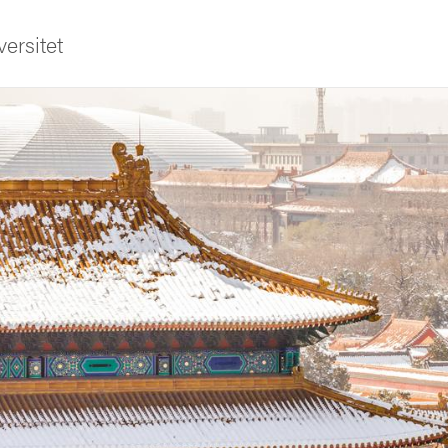
ersitet
ldning
och innovation
tetet