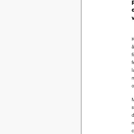
K
å
f
f
l
m
o
M
s
d
m
c