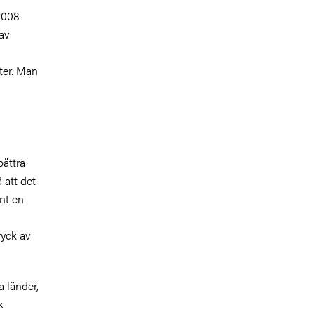
2008
 av
eter. Man
bättra
 att det
unt en
ryck av
a länder,
k