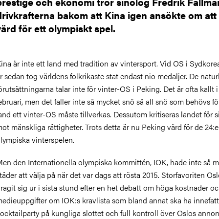
prestige och ekonomi tror sinolog Fredrik Fällma
drivkrafterna bakom att Kina igen ansökte om att
värd för ett olympiskt spel.
ina är inte ett land med tradition av vintersport. Vid OS i Sydkorea
r sedan tog världens folkrikaste stat endast nio medaljer. De natur
örutsättningarna talar inte för vinter-OS i Peking. Det är ofta kallt i
ebruari, men det faller inte så mycket snö så all snö som behövs för 
and ett vinter-OS måste tillverkas. Dessutom kritiseras landet för s
ot mänskliga rättigheter. Trots detta är nu Peking värd för de 24:e
lympiska vinterspelen.
en den Internationella olympiska kommittén, IOK, hade inte så 
täder att välja på när det var dags att rösta 2015. Storfavoriten Os
ragit sig ur i sista stund efter en het debatt om höga kostnader o
edieuppgifter om IOK:s kravlista som bland annat ska ha innefatt
ocktailparty på kungliga slottet och full kontroll över Oslos annon