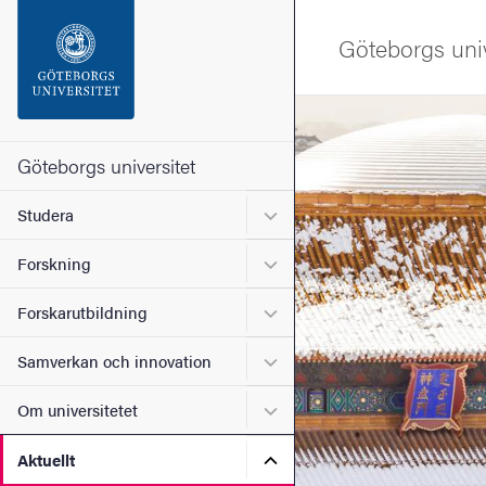
Sökfunktionen
Göteborgs univ
Sidfoten
Bild
Kontakta universitetet
Göteborgs universitet
Undermeny för Studera
Studera
Om webbplatsen
Undermeny för Forskning
Forskning
Undermeny för Forskarutbi
Forskarutbildning
Undermeny för Samverkan 
Samverkan och innovation
Undermeny för Om universi
Om universitetet
Undermeny för Aktuellt
Aktuellt