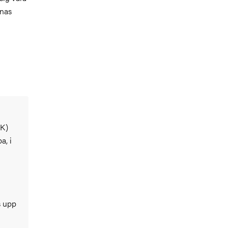
rnas
OK)
a, i
s upp