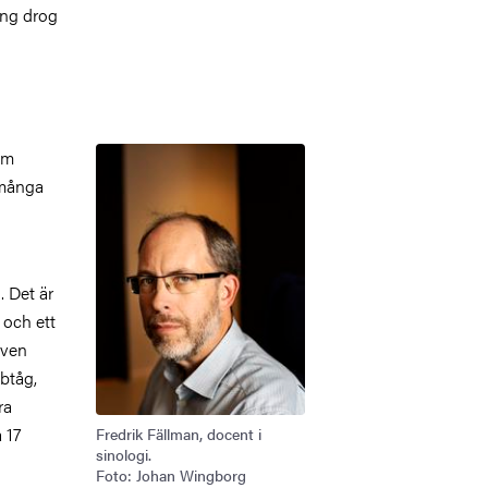
ing drog
Bild
om
 många
. Det är
 och ett
även
btåg,
ra
 17
Fredrik Fällman, docent i
sinologi.
Foto: Johan Wingborg