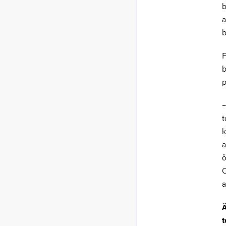
b
a
b
F
b
p
–
t
k
a
ö
O
a
Ä
t