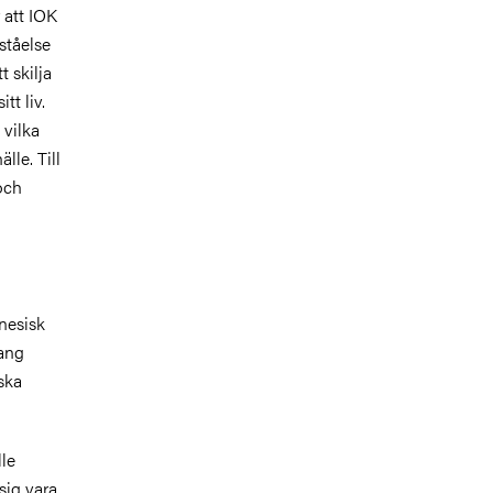
r att IOK
ståelse
t skilja
tt liv.
 vilka
lle. Till
och
nesisk
hang
ska
lle
sig vara