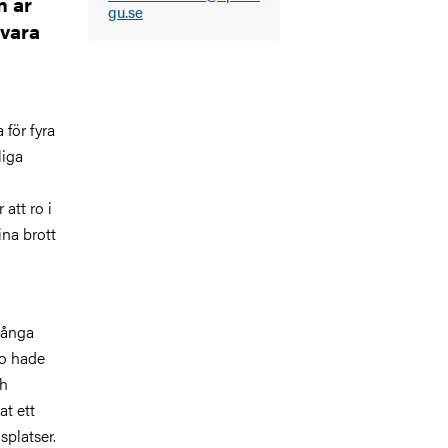
n är
gu.se
 vara
 för fyra
liga
att ro i
ina brott
många
lo hade
ch
at ett
splatser.