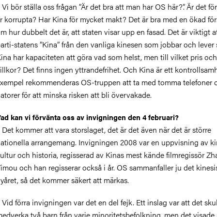
 Vi bör ställa oss frågan ”Är det bra att man har OS här?”. Är det fö
r korrupta? Har Kina för mycket makt? Det är bra med en ökad för
m hur dubbelt det är, att staten visar upp en fasad. Det är viktigt at
arti-statens ”Kina” från den vanliga kinesen som jobbar och lever si
ina har kapaciteten att göra vad som helst, men till vilket pris och
illkor? Det finns ingen yttrandefrihet. Och Kina är ett kontrollsamhä
xempel rekommenderas OS-truppen att ta med tomma telefoner 
atorer för att minska risken att bli övervakade.
ad kan vi förvänta oss av invigningen den 4 februari?
 Det kommer att vara storslaget, det är det även när det är större
ationella arrangemang. Invigningen 2008 var en uppvisning av ki
ultur och historia, regisserad av Kinas mest kände filmregissör Z
imou och han regisserar också i år. OS sammanfaller ju det kinesi
yåret, så det kommer säkert att märkas.
 Vid förra invigningen var det en del fejk. Ett inslag var att det sku
edverka två barn från varje minoritetsbefolkning, men det visade 