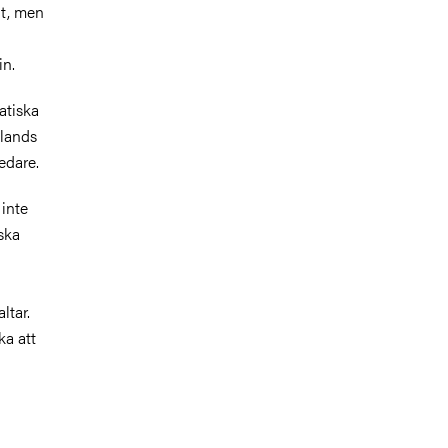
gt, men
in.
atiska
slands
edare.
 inte
ska
ltar.
ka att