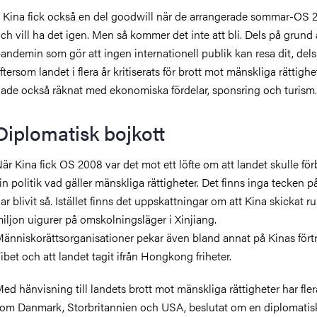
 Kina fick också en del goodwill när de arrangerade sommar-OS 
ch vill ha det igen. Men så kommer det inte att bli. Dels på grund
andemin som gör att ingen internationell publik kan resa dit, dels
ftersom landet i flera år kritiserats för brott mot mänskliga rättigh
ade också räknat med ekonomiska fördelar, sponsring och turism.
Diplomatisk bojkott
är Kina fick OS 2008 var det mot ett löfte om att landet skulle för
in politik vad gäller mänskliga rättigheter. Det finns inga tecken på
ar blivit så. Istället finns det uppskattningar om att Kina skickat r
iljon uigurer på omskolningsläger i Xinjiang.
änniskorättsorganisationer pekar även bland annat på Kinas fört
ibet och att landet tagit ifrån Hongkong friheter.
ed hänvisning till landets brott mot mänskliga rättigheter har fler
om Danmark, Storbritannien och USA, beslutat om en diplomatis