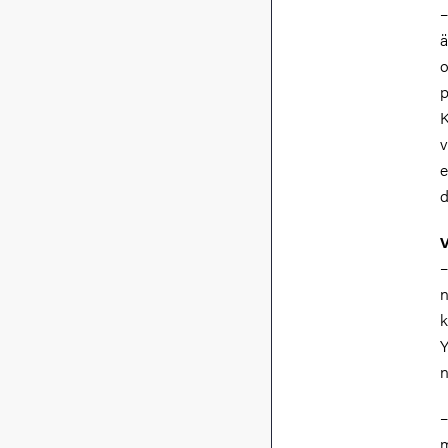
–
ä
o
p
K
v
e
d
V
–
n
k
Y
n
–
m