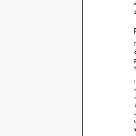
Å
d
F
k
g
f
H
l
v
d
b
s
m