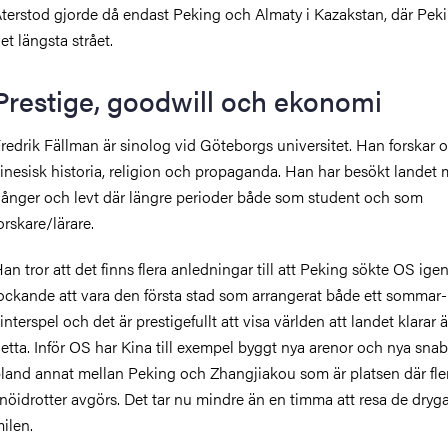
terstod gjorde då endast Peking och Almaty i Kazakstan, där Pek
et längsta strået.
Prestige, goodwill och ekonomi
redrik Fällman är sinolog vid Göteborgs universitet. Han forskar 
inesisk historia, religion och propaganda. Han har besökt landet
ånger och levt där längre perioder både som student och som
orskare/lärare.
an tror att det finns flera anledningar till att Peking sökte OS igen
ockande att vara den första stad som arrangerat både ett sommar-
interspel och det är prestigefullt att visa världen att landet klarar 
etta. Inför OS har Kina till exempel byggt nya arenor och nya snab
land annat mellan Peking och Zhangjiakou som är platsen där fle
nöidrotter avgörs. Det tar nu mindre än en timma att resa de dryga
ilen.