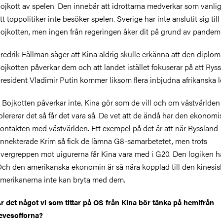
ojkott av spelen. Den innebär att idrottarna medverkar som vanli
tt toppolitiker inte besöker spelen. Sverige har inte anslutit sig till
ojkotten, men ingen från regeringen åker dit på grund av pandem
redrik Fällman säger att Kina aldrig skulle erkänna att den diplom
ojkotten påverkar dem och att landet istället fokuserar på att Rys
resident Vladimir Putin kommer liksom flera inbjudna afrikanska l
 Bojkotten påverkar inte. Kina gör som de vill och om västvärlden
olererar det så får det vara så. De vet att de ändå har den ekonomi
ontakten med västvärlden. Ett exempel på det är att när Ryssland
nnekterade Krim så fick de lämna G8-samarbetetet, men trots
vergreppen mot uigurerna får Kina vara med i G20. Den logiken ha
ch den amerikanska ekonomin är så nära kopplad till den kinesis
merikanerna inte kan bryta med dem.
r det något vi som tittar på OS från Kina bör tänka på hemifrån
evesofforna?