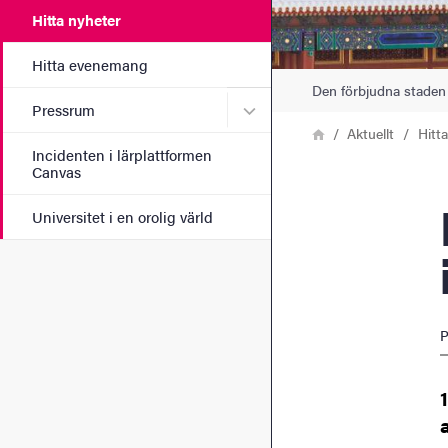
Hitta nyheter
Hitta evenemang
Den förbjudna staden 
Undermeny för Pressrum
Pressrum
Länkstig
Hem
Aktuellt
Hitt
Incidenten i lärplattformen
Canvas
Inte bara
Universitet i en orolig värld
P