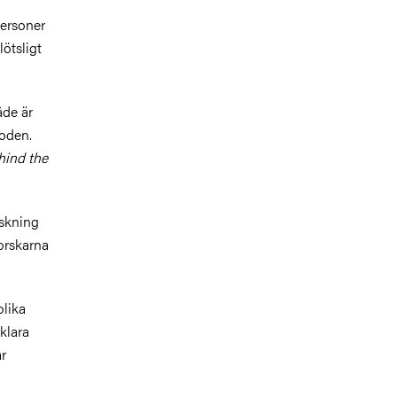
personer
ötsligt
åde är
ioden.
hind the
rskning
orskarna
olika
klara
ar