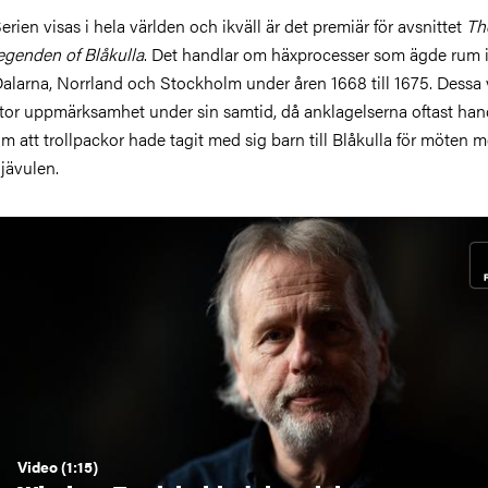
erien visas i hela världen och ikväll är det premiär för avsnittet
Th
egenden of Blåkulla
. Det handlar om häxprocesser som ägde rum 
alarna, Norrland och Stockholm under åren 1668 till 1675. Dessa
tor uppmärksamhet under sin samtid, då anklagelserna oftast ha
m att trollpackor hade tagit med sig barn till Blåkulla för möten 
jävulen.
Video (1:15)