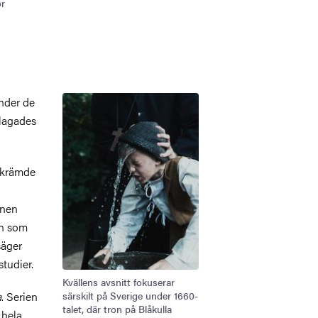
ör
Bild
nder de
klagades
 skrämde
tnen
rn som
säger
studier.
Kvällens avsnitt fokuserar
a
. Serien
särskilt på Sverige under 1660-
talet, där tron på Blåkulla
 hela