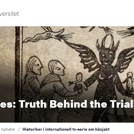
ersitet
ldning
es: Truth Behind the Tria
och innovation
tetet
a nyheter
Historiker i internationell tv-serie om häxjakt