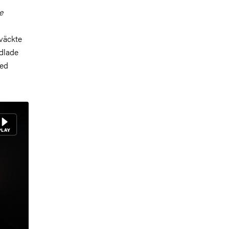
e
i
 väckte
ndlade
med