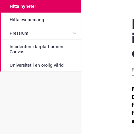
Hitta nyheter
Hi
Hitta evenemang
Undermeny för Pressrum
Pressrum
Incidenten i lärplattformen
Canvas
Universitet i en orolig värld
P