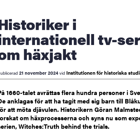
storiker i
internationell tv-ser
om häxjakt
Institutionen för historiska
stud
21 november 2024
ublicerad
vid
På 1660-talet avrättas flera hundra personer i Sve
De anklagas för att ha tagit med sig barn till Blåku
för att möta djävulen. Historikern Göran Malmste
forskat om häxprocesserna och syns nu som expe
serien, Witches:Truth behind the trials.