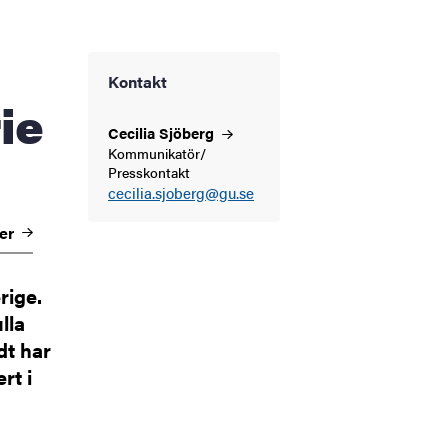
Kontakt
ie
Cecilia
Sjöberg
Kommunikatör/
Presskontakt
cecilia.sjoberg@gu.se
ier
rige.
lla
dt har
rt i