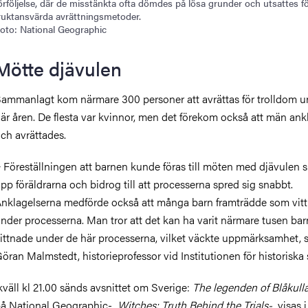
örföljelse, där de misstänkta ofta dömdes på lösa grunder och utsattes f
ruktansvärda avrättningsmetoder.
oto: National Geographic
Mötte djävulen
ammanlagt kom närmare 300 personer att avrättas för trolldom
u
är åren. De flesta var kvinnor, men det förekom också att män an
ch avrättades.
−
Föreställningen att barnen kunde föras till möten med djävulen
pp föräldrarna och bidrog till att processerna spred sig snabbt.
nklagelserna medförde också att många barn framträdde som vit
nder processerna. Man tror att det kan ha varit närmare tusen ba
ittnade under de här processerna, vilket väckte uppmärksamhet, 
öran Malmstedt, historieprofessor vid Institutionen för historiska 
kväll kl 21.00 sänds avsnittet om Sverige:
The legenden of Blåkull
å National Geographic-
Witches: Truth Behind the Trials-
visas i