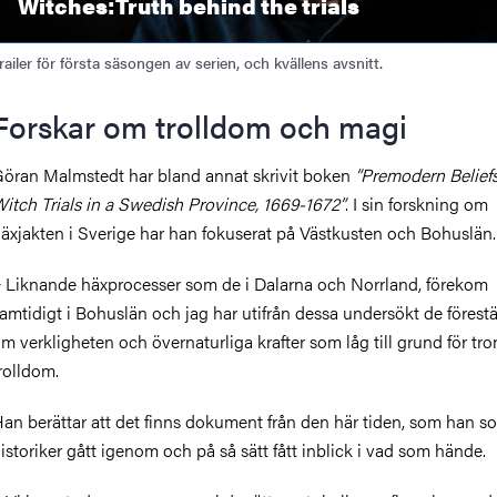
Witches:Truth behind the trials
railer för första säsongen av serien, och kvällens avsnitt.
Forskar om trolldom och magi
öran Malmstedt har bland annat skrivit boken
”Premodern Belief
itch Trials in a Swedish Province, 1669-1672”
.
I sin forskning om
äxjakten i Sverige har han fokuserat på Västkusten och Bohuslän.
−
Liknande häxprocesser som de i Dalarna och Norrland, förekom
amtidigt i Bohuslän och jag har utifrån dessa
undersökt de förestä
m verkligheten och övernaturliga krafter som låg till grund för tro
rolldom.
an berättar att det finns dokument från den här tiden, som han s
istoriker gått igenom och på så sätt fått inblick i vad som hände.