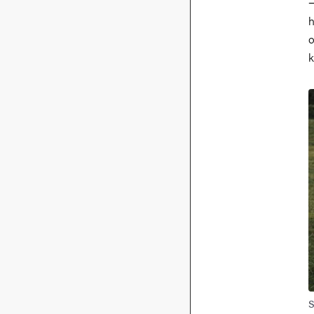
h
o
k
B
S