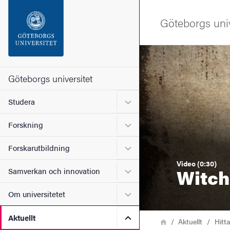
Sökfunktionen
Göteborgs univ
Sidfoten
Bild
Kontakta universitetet
Göteborgs universitet
Undermeny för Studera
Studera
Om webbplatsen
Undermeny för Forskning
Forskning
Undermeny för Forskarutbi
Forskarutbildning
Video (0:30)
Witch
Undermeny för Samverkan 
Samverkan och innovation
Undermeny för Om universi
Om universitetet
Undermeny för Aktuellt
Aktuellt
Länkstig
Hem
Aktuellt
Hitt