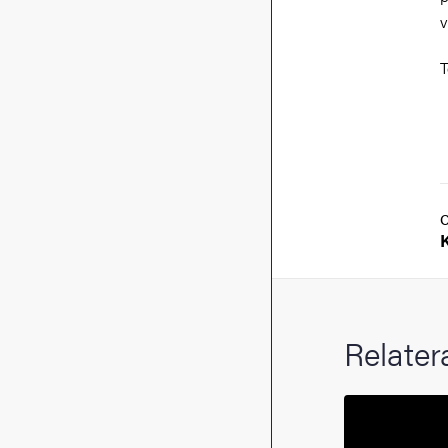
v
T
Relater