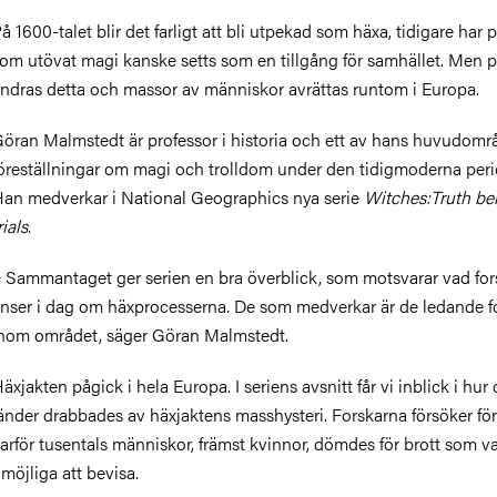
å 1600-talet blir det farligt att bli utpekad som häxa, tidigare har 
om utövat magi kanske setts som en tillgång för samhället. Men pl
ndras detta och massor av människor avrättas runtom i Europa.
öran Malmstedt är professor i historia och ett av hans huvudomr
öreställningar om magi och trolldom under den tidigmoderna per
an medverkar i National Geographics nya serie
Witches:Truth be
rials
.
−
Sammantaget ger serien en bra överblick, som motsvarar vad fo
nser i dag om häxprocesserna. De som medverkar är de ledande f
nom området, säger Göran Malmstedt.
äxjakten pågick i hela Europa. I seriens avsnitt får vi inblick i hur 
änder drabbades av häxjaktens masshysteri. Forskarna försöker för
arför tusentals människor, främst kvinnor, dömdes för brott som v
möjliga att bevisa.