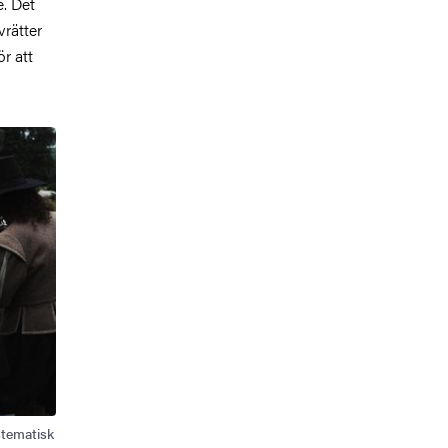
e. Det
vrätter
r att
stematisk