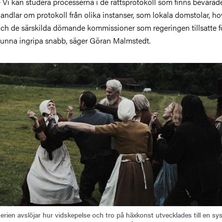
−
Vi kan studera processerna i de rättsprotokoll som finns bevarad
andlar om protokoll från olika instanser, som lokala domstolar, ho
ch de särskilda dömande kommissioner som regeringen tillsatte fö
unna ingripa snabb, säger Göran Malmstedt.
ild
erien avslöjar hur vidskepelse och tro på häxkonst utvecklades till en sy