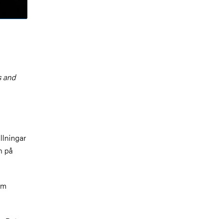
s and
llningar
n på
om