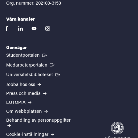
Org. nummer: 202100-3153
Våra kanaler
facebook
linkedin
youtube
instagram
Genvägar
(Extern länk)
Studentportalen
(Extern länk)
Medarbetarportalen
(Extern länk)
Universitetsbiblioteket
Jobba hos oss
Press och media
EUTOPIA
Om webbplatsen
Behandling av personuppgifter
Cookie-inställningar