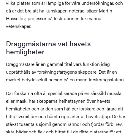
vilka platser som är lämpliga för våra undersökningar, och
då är det bra att ha kunskapen noterad, säger Martin
Hassellöv, professor på Institutionen för marina
vetenskaper.
Draggmästarna vet havets
hemligheter
Draggmästare är en gammal titel vars funktion idag
upprätthålls av forskningsfartygens skeppare.
Det är en
mycket betydelsefull person på en marin forskningsstation.
Där forskarna ofta är specialiserade på en särskild mussla
eller mask, har skepparna helhetssynen över havets
hemligheter och är den som hjälper forskare och lärare att
hitta livsmiljöer och hämta upp arter ur havets djup.
De har
stävat tusentals sjömil genom rännor och fjordar förbi rev,
skär, bådar och flak och hittat till de rätta platserna för att