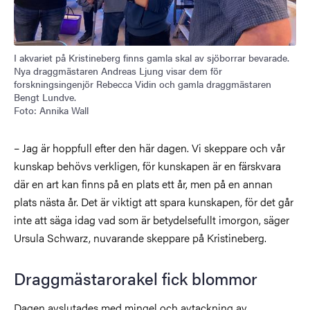
I akvariet på Kristineberg finns gamla skal av sjöborrar bevarade.
Nya draggmästaren Andreas Ljung visar dem för
forskningsingenjör Rebecca Vidin och gamla draggmästaren
Bengt Lundve.
Foto: Annika Wall
– Jag är hoppfull efter den här dagen. Vi skeppare och vår
kunskap behövs verkligen, för kunskapen är en färskvara
där en art kan finns på en plats ett år, men på en annan
plats nästa år. Det är viktigt att spara kunskapen, för det går
inte att säga idag vad som är betydelsefullt imorgon, säger
Ursula Schwarz, nuvarande skeppare på Kristineberg.
Draggmästarorakel fick blommor
Dagen avslutades med mingel och avtackning av