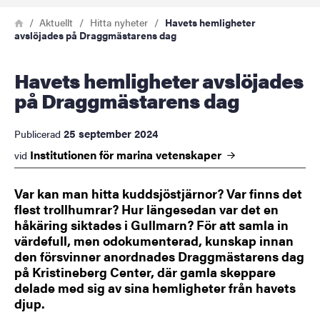
Länkstig
Hem
Aktuellt
Hitta nyheter
Havets hemligheter
avslöjades på Draggmästarens dag
Havets hemligheter avslöjades
på Draggmästarens dag
25 september 2024
Publicerad
Institutionen för marina
vetenskaper
vid
Var kan man hitta kuddsjöstjärnor? Var finns det
flest trollhumrar? Hur längesedan var det en
håkäring siktades i Gullmarn? För att samla in
värdefull, men odokumenterad, kunskap innan
den försvinner anordnades Draggmästarens dag
på Kristineberg Center, där gamla skeppare
delade med sig av sina hemligheter från havets
djup.