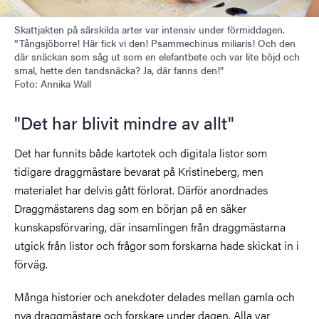
Skattjakten på särskilda arter var intensiv under förmiddagen.
”Tångsjöborre! Här fick vi den! Psammechinus miliaris! Och den
där snäckan som såg ut som en elefantbete och var lite böjd och
smal, hette den tandsnäcka? Ja, där fanns den!"
Foto: Annika Wall
"Det har blivit mindre av allt"
Det har funnits både kartotek och digitala listor som
tidigare draggmästare bevarat på Kristineberg, men
materialet har delvis gått förlorat. Därför anordnades
Draggmästarens dag som en början på en säker
kunskapsförvaring, där insamlingen från draggmästarna
utgick från listor och frågor som forskarna hade skickat in i
förväg.
Många historier och anekdoter delades mellan gamla och
nya draggmästare och forskare under dagen. Alla var