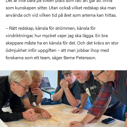
Det är inte bara på vilken plats som rätt art går att finna
som kunskapen sitter. Utan också vilket redskap ska man
använda och vid vilken tid på året som arterna kan hittas.
– Rätt redskap, känsla för strömmen, känsla för
vindriktningar, hur mycket vajer jag ska lägga. En bra
skeppare måste ha en känsla för det. Och det krävs en stor
ödmjukhet inför uppgiften – att man jobbar ihop med
forskarna som ett team, säger Berne Petersson.
Bild