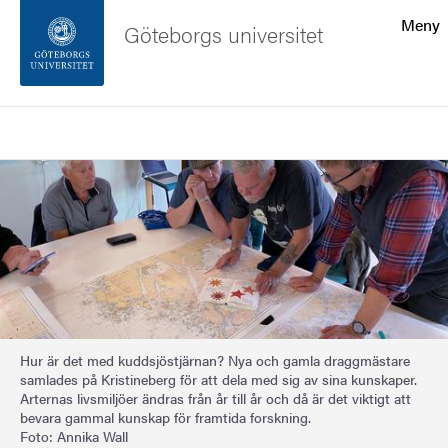
Sökfunktionen
Meny
Göteborgs universitet
Sidfoten
Sök
Kontakta universitetet
Bild
Om webbplatsen
Hur är det med kuddsjöstjärnan? Nya och gamla draggmästare
samlades på Kristineberg för att dela med sig av sina kunskaper.
Arternas livsmiljöer ändras från år till år och då är det viktigt att
bevara gammal kunskap för framtida forskning.
Foto: Annika Wall