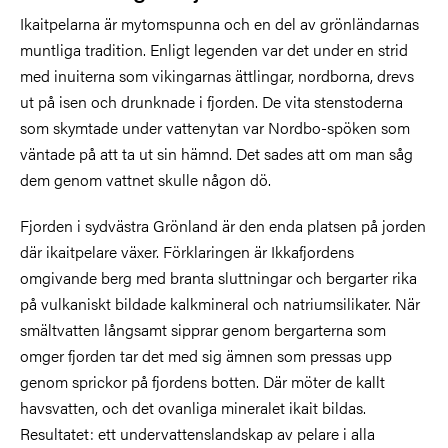
Ikaitpelarna är mytomspunna och en del av grönländarnas
muntliga tradition. Enligt legenden var det under en strid
med
inuiterna
som vikingarnas ättlingar, nordborna, drevs
ut på isen och drunknade i fjorden. De vita stenstoderna
som skymtade under vattenytan var Nordbo-spöken som
väntade på att ta ut sin hämnd. Det sades att om man såg
dem genom vattnet skulle någon dö.
Fjorden i sydvästra Grönland är den enda platsen på jorden
där ikaitpelare växer. Förklaringen är Ikkafjordens
omgivande berg med branta sluttningar och bergarter rika
på vulkaniskt bildade kalkmineral och natriumsilikater. När
smältvatten långsamt sipprar genom bergarterna som
omger fjorden tar det med sig ämnen som pressas upp
genom sprickor på fjordens botten. Där möter de kallt
havsvatten, och det ovanliga mineralet ikait bildas.
Resultatet: ett undervattenslandskap av pelare i alla