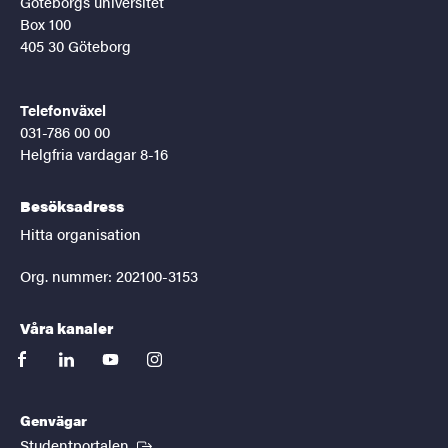
Göteborgs universitet
Box 100
405 30 Göteborg
Telefonväxel
031-786 00 00
Helgfria vardagar 8-16
Besöksadress
Hitta organisation
Org. nummer: 202100-3153
Våra kanaler
facebook
linkedin
youtube
instagram
Genvägar
(Extern länk)
Studentportalen