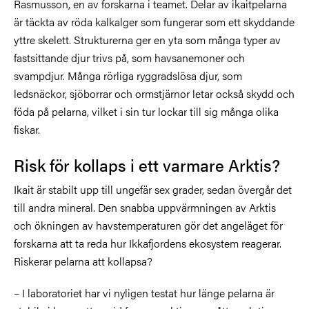
Rasmusson, en av forskarna i teamet.
Delar av ikaitpelarna
är täckta av röda kalkalger som fungerar som ett skyddande
yttre skelett. Strukturerna ger en yta som många typer av
fastsittande djur trivs på, som havsanemoner och
svampdjur. Många rörliga ryggradslösa djur, som
ledsnäckor, sjöborrar och ormstjärnor letar också skydd och
föda på pelarna, vilket i sin tur lockar till sig många olika
fiskar.
Risk för kollaps i ett varmare Arktis?
Ikait är stabilt upp till ungefär sex grader, sedan övergår det
till andra mineral. Den snabba uppvärmningen av Arktis
och ökningen av havstemperaturen gör det angeläget för
forskarna att ta reda hur Ikkafjordens ekosystem reagerar.
Riskerar pelarna att kollapsa?
– I laboratoriet har vi nyligen testat hur länge pelarna är