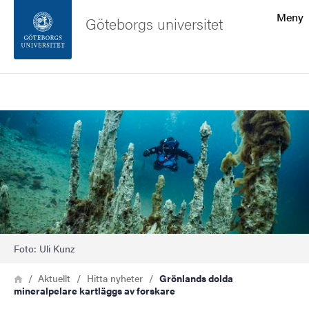
Sökfunktionen
Meny
Göteborgs universitet
Sidfoten
Sök
Kontakta universitetet
Bild
Om webbplatsen
Foto: Uli Kunz
Länkstig
Hem
Aktuellt
Hitta nyheter
Grönlands dolda
mineralpelare kartläggs av forskare