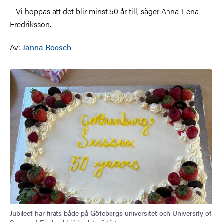
– Vi hoppas att det blir minst 50 år till, säger Anna-Lena
Fredriksson.
Av:
Janna Roosch
Bild
Jubileet har firats både på Göteborgs universitet och University of