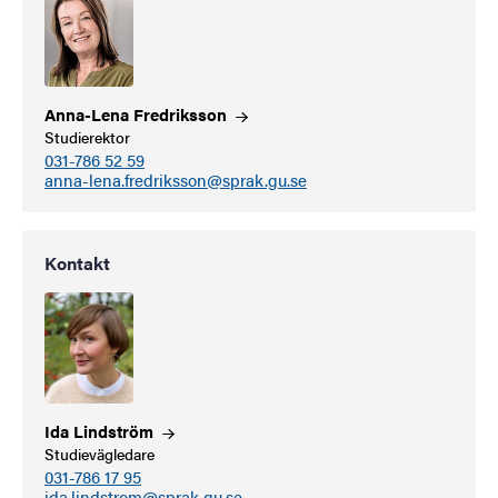
Anna-Lena
Fredriksson
Studierektor
031-786 52 59
anna-lena.fredriksson@sprak.gu.se
Kontakt
Ida
Lindström
Studievägledare
031-786 17 95
ida.lindstrom@sprak.gu.se