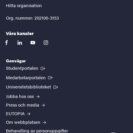
Hitta organisation
Org. nummer: 202100-3153
Våra kanaler
facebook
linkedin
youtube
instagram
Genvägar
(Extern länk)
Studentportalen
(Extern länk)
Medarbetarportalen
(Extern länk)
Universitetsbiblioteket
Jobba hos oss
Press och media
EUTOPIA
Om webbplatsen
Behandling av personuppgifter