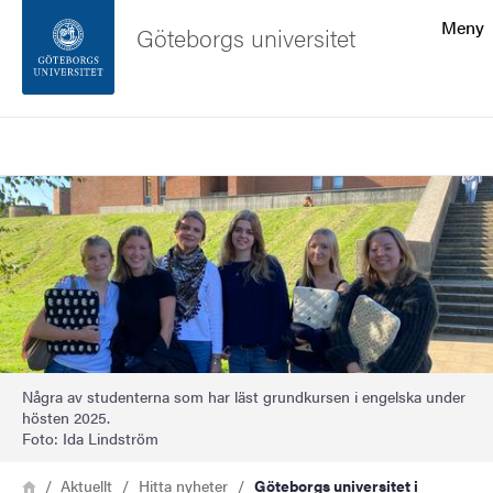
Sökfunktionen
Meny
Göteborgs universitet
Sidfoten
Sök
Kontakta universitetet
Bild
Om webbplatsen
Några av studenterna som har läst grundkursen i engelska under
hösten 2025.
Foto: Ida Lindström
Länkstig
Hem
Aktuellt
Hitta nyheter
Göteborgs universitet i