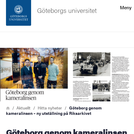
Sökfunktionen
Meny
Göteborgs universitet
Sidfoten
Sök
Kontakta universitetet
Bild
Om webbplatsen
Länkstig
Hem
Aktuellt
Hitta nyheter
Göteborg genom
kameralinsen – ny utställning på Riksarkivet
Göteborg genom kameralinsen