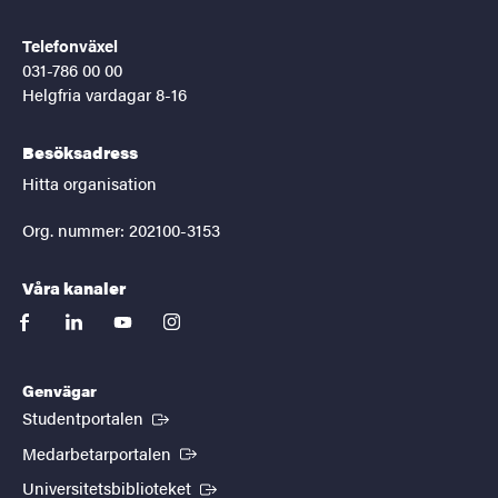
Telefonväxel
031-786 00 00
Helgfria vardagar 8-16
Besöksadress
Hitta organisation
Org. nummer: 202100-3153
Våra kanaler
facebook
linkedin
youtube
instagram
Genvägar
(Extern länk)
Studentportalen
(Extern länk)
Medarbetarportalen
(Extern länk)
Universitetsbiblioteket