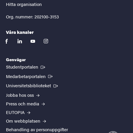
Hitta organisation
Org. nummer: 202100-3153
Våra kanaler
facebook
linkedin
youtube
instagram
Genvägar
(Extern länk)
Studentportalen
(Extern länk)
Medarbetarportalen
(Extern länk)
Universitetsbiblioteket
Jobba hos oss
Press och media
EUTOPIA
Om webbplatsen
Behandling av personuppgifter