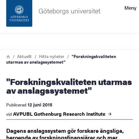
Sökfunktionen
Meny
Göteborgs universitet
Sidfoten
Sök
Kontakta universitetet
Länkstig
Hem
Aktuellt
Hitta nyheter
"Forskningskvaliteten
utarmas av anslagssystemet"
Om webbplatsen
"Forskningskvaliteten utarmas
av anslagssystemet"
12 juni 2015
Publicerad
AVPUBL Gothenburg Research
Institute
vid
Dagens anslagssystem gör forskare ängsliga,
beroende av forskningsfinansiärer och mer