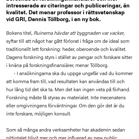
intresserade av citeringar och publiceringar, än
kvalitet. Det menar professor i rättsvetenskap
vid GRI, Dennis Töllborg, i en ny bok.
Bokens titel,
Ruinerna hävdar att byggnaden var vacker
,
syftar till att något har gått förlorat i fråga om de ideal som
traditionellt lett forskning: heder, oberoende och kvalitet.
Dagens forskning styrs i stället av pengar och forskare sitter
i knäna på forskningsfinansiärer, menar Töllborg.
- I ansökningarna ska du uppge ungefär vad du kommer
att komma fram till, vad resultaten kan användas till och
hur lång tid det ska ta. Men det kan ingen veta på förhand.
Forskning måste få styras av materialet. Inte mecenatens
eller omgivningens förväntningar. Om den gör det är du
inte forskare, möjligen konsult.
Som så många andra verksamheter har akademin sedan
nittiotalet blivit mer och mer influerad av new public