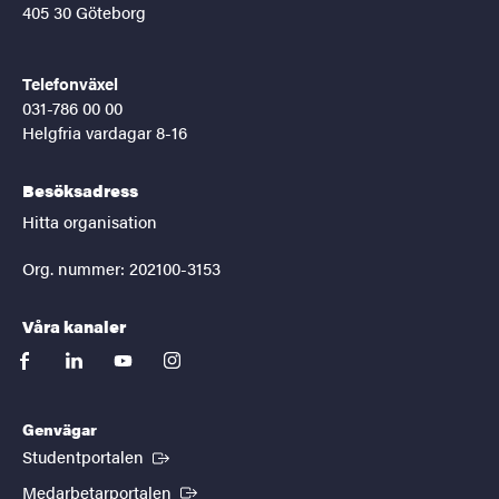
405 30 Göteborg
Telefonväxel
031-786 00 00
Helgfria vardagar 8-16
Besöksadress
Hitta organisation
Org. nummer: 202100-3153
Våra kanaler
facebook
linkedin
youtube
instagram
Genvägar
(Extern länk)
Studentportalen
(Extern länk)
Medarbetarportalen