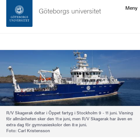
Sökfunktionen
Meny
Göteborgs universitet
Sidfoten
Sök
Kontakta universitetet
Bild
Om webbplatsen
R/V Skagerak deltar i Öppet fartyg i Stockholm 9 - 11 juni. Visning
för allmänheten sker den 11:e juni, men R/V Skagerak har även en
extra dag för gymnasieskolor den 8:e juni.
Foto: Carl Kristensson