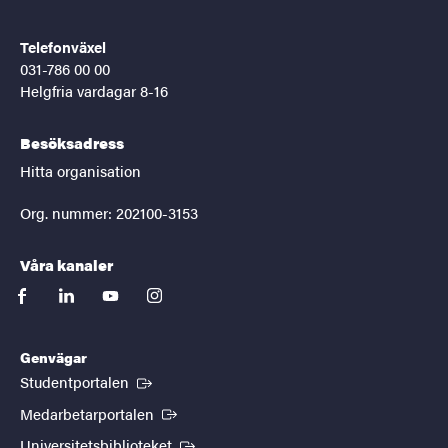
Telefonväxel
031-786 00 00
Helgfria vardagar 8-16
Besöksadress
Hitta organisation
Org. nummer: 202100-3153
Våra kanaler
facebook
linkedin
youtube
instagram
Genvägar
(Extern länk)
Studentportalen
(Extern länk)
Medarbetarportalen
(Extern länk)
Universitetsbiblioteket