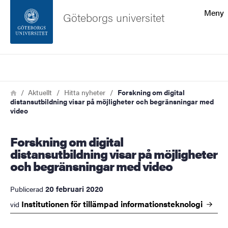
Sökfunktionen
Meny
Göteborgs universitet
Sidfoten
Sök
Kontakta universitetet
Länkstig
Hem
Aktuellt
Hitta nyheter
Forskning om digital
distansutbildning visar på möjligheter och begränsningar med
Om webbplatsen
video
Forskning om digital
distansutbildning visar på möjligheter
och begränsningar med video
20 februari 2020
Publicerad
Institutionen för tillämpad
informationsteknologi
vid