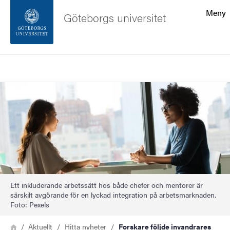
Sökfunktionen
Meny
Göteborgs universitet
Sidfoten
Sök
Kontakta universitetet
Bild
Om webbplatsen
Ett inkluderande arbetssätt hos både chefer och mentorer är
särskilt avgörande för en lyckad integration på arbetsmarknaden.
Foto: Pexels
Länkstig
Hem
Aktuellt
Hitta nyheter
Forskare följde invandrares