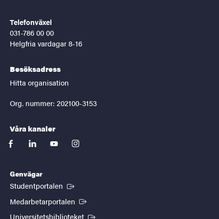
Telefonväxel
031-786 00 00
Helgfria vardagar 8-16
Besöksadress
Hitta organisation
Org. nummer: 202100-3153
Våra kanaler
facebook
linkedin
youtube
instagram
Genvägar
(Extern länk)
Studentportalen
(Extern länk)
Medarbetarportalen
(Extern länk)
Universitetsbiblioteket