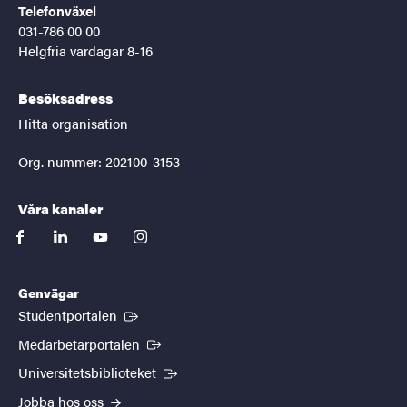
Telefonväxel
031-786 00 00
Helgfria vardagar 8-16
Besöksadress
Hitta organisation
Org. nummer: 202100-3153
Våra kanaler
facebook
linkedin
youtube
instagram
Genvägar
(Extern länk)
Studentportalen
(Extern länk)
Medarbetarportalen
(Extern länk)
Universitetsbiblioteket
Jobba hos oss