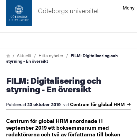
Sökfunktionen
Meny
Göteborgs universitet
Sidfoten
Sök
Kontakta universitetet
Länkstig
Hem
Aktuellt
Hitta nyheter
FILM: Digitalisering och
styrning - En översikt
Om webbplatsen
FILM: Digitalisering och
styrning - En översikt
Centrum för global
HRM
23 oktober 2019
Publicerad
vid
Centrum för global HRM anordnade 11
september 2019 ett bokseminarium med
redaktörerna och två av författarna till boken