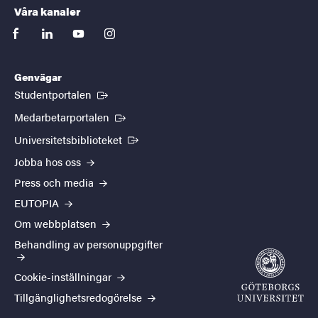
Våra kanaler
facebook
linkedin
youtube
instagram
Genvägar
(Extern länk)
Studentportalen
(Extern länk)
Medarbetarportalen
(Extern länk)
Universitetsbiblioteket
Jobba hos oss
Press och media
EUTOPIA
Om webbplatsen
Behandling av personuppgifter
Cookie-inställningar
Tillgänglighetsredogörelse