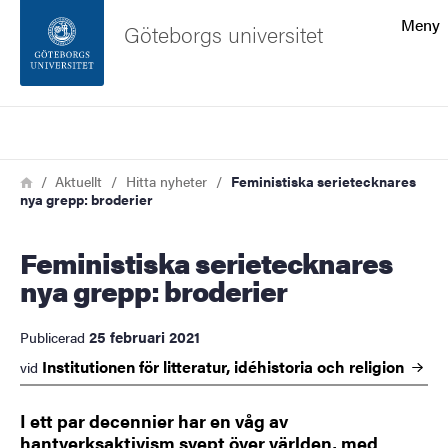
Sökfunktionen
Meny
Göteborgs universitet
Sidfoten
Sök
Kontakta universitetet
Länkstig
Hem
Aktuellt
Hitta nyheter
Feministiska serietecknares
nya grepp: broderier
Om webbplatsen
Feministiska serietecknares
nya grepp: broderier
25 februari 2021
Publicerad
Institutionen för litteratur, idéhistoria och
religion
vid
I ett par decennier har en våg av
hantverksaktivism svept över världen, med