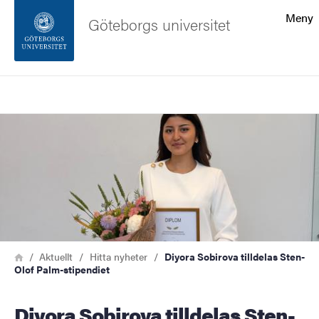
Sökfunktionen
Meny
Göteborgs universitet
Sidfoten
Sök
Kontakta universitetet
Bild
Om webbplatsen
Länkstig
Hem
Aktuellt
Hitta nyheter
Diyora Sobirova tilldelas Sten-
Olof Palm-stipendiet
Diyora Sobirova tilldelas Sten-