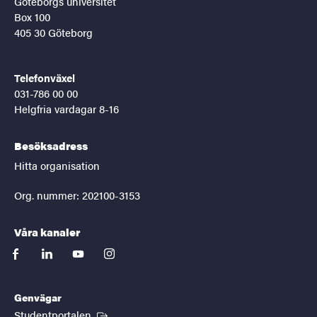
Göteborgs universitet
Box 100
405 30 Göteborg
Telefonväxel
031-786 00 00
Helgfria vardagar 8-16
Besöksadress
Hitta organisation
Org. nummer: 202100-3153
Våra kanaler
facebook
linkedin
youtube
instagram
Genvägar
(Extern länk)
Studentportalen