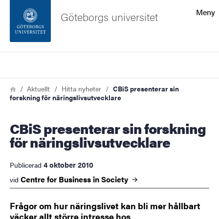
Sökfunktionen
Meny
Göteborgs universitet
Sidfoten
Sök
Kontakta universitetet
Länkstig
Hem
Aktuellt
Hitta nyheter
CBiS presenterar sin
forskning för näringslivsutvecklare
Om webbplatsen
CBiS presenterar sin forskning
för näringslivsutvecklare
4 oktober 2010
Publicerad
Centre for Business in
Society
vid
Frågor om hur näringslivet kan bli mer hållbart
väcker allt större intresse hos