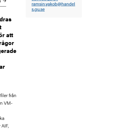
n
ramsin.yakob@handel
s.gu.se
ndras
t
r att
frågor
gerade
ar
iler från
rån VM-
ska
 AIF,