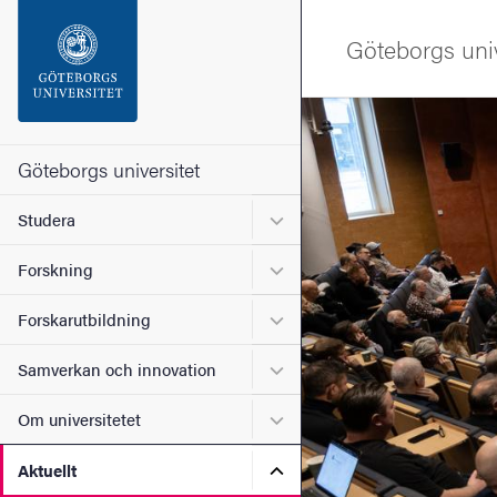
Sökfunktionen
Göteborgs univ
Sidfoten
Bild
Kontakta universitetet
Göteborgs universitet
Undermeny för Studera
Studera
Om webbplatsen
Undermeny för Forskning
Forskning
Undermeny för Forskarutbi
Forskarutbildning
Undermeny för Samverkan 
Samverkan och innovation
Undermeny för Om universi
Om universitetet
Undermeny för Aktuellt
Aktuellt