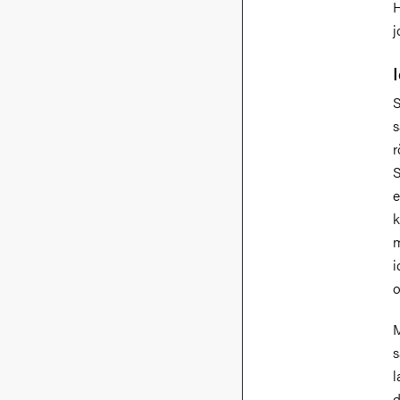
H
j
S
s
r
S
e
k
m
i
o
M
s
l
d