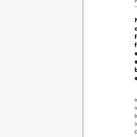
P
I
i
b
i
G