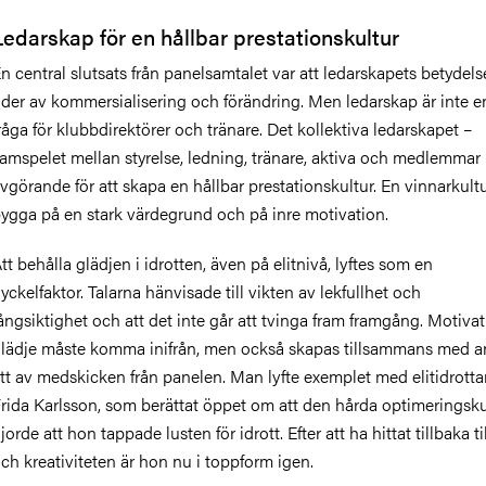
Ledarskap för en hållbar prestationskultur
n central slutsats från panelsamtalet var att ledarskapets betydels
ider av kommersialisering och förändring. Men ledarskap är inte e
råga för klubbdirektörer och tränare.
Det kollektiva ledarskapet –
amspelet mellan styrelse, ledning, tränare, aktiva och medlemmar 
vgörande för att skapa en hållbar prestationskultur. En vinnarkult
ygga på en stark värdegrund och på inre motivation.
tt behålla glädjen i idrotten, även på elitnivå, lyftes som en
yckelfaktor.
Talarna
hänvisade till vikten av lekfullhet och
ångsiktighet
och att det inte går att
tvinga fram framgång
. M
otiva
lädje måste komma inifrån, men också skapas tillsammans med an
tt av medskicken från panelen.
Man lyfte exemplet med
elitidrotta
rida Karlsson
, som berättat öppet om att den hårda optimeringsk
jorde att hon tappade lusten för idrott. Efter att ha hittat tillbaka ti
ch kreativiteten är hon nu i toppform igen.