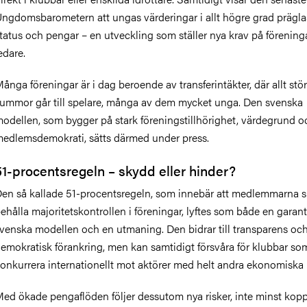
Ungdomsbarometern
att ungas värderingar i allt högre grad prägla
tatus och pengar – en utveckling som ställer nya krav på förening
edare.
ånga föreningar är i dag beroende av transferintäkter, där allt stör
ummor går till spelare, många av dem
mycket
unga. Den svenska
odellen, som bygger på stark föreningstillhörighet, värdegrund o
edlemsdemokrati, sätts därmed under press.
51-procentsregeln – skydd eller hinder?
en så kallade 51-procentsregeln, som innebär att medlemmarna 
ehålla majoritetskontrollen i föreningar, lyftes som både en garant
venska modellen och en utmaning. Den bidrar till transparens oc
emokratisk förankring, men kan samtidigt försvåra för klubbar som
onkurrera internationellt mot aktörer med helt andra ekonomiska 
ed ökade pengaflöden följer dessutom nya risker, inte minst koppla