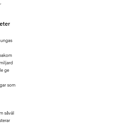
,
eter
r ungas
 bakom
miljard
le ge
ngar som
om såväl
sterar