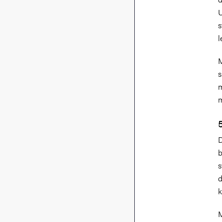
s
l
M
s
m
m
D
b
s
d
k
M