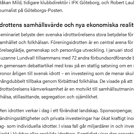
åkan Mild, tidigare klubbdirektör i IFK Göteborg,
och
Robert Laul
ournalist på Göteborgs-Posten.
Idrottens samhällsvärde och nya ekonomiska realit
eminariet belyste den svenska idrottsrörelsens stora betydelse för
amhället
och folkhälsan
. Föreningsidrotten är en central arena fö
örelseglädje, gemenskap och personliga utveckling.
I januari stod
uzanne Lundvall tillsammans med 72 andra förbundsordförande
n gemensam debattartikel med krav på en statlig satsning om en 
ronor årligen till svensk idrott – en investering som de menar skul
ångdubbelt tillbaka genom förbättrad folkhälsa. De visade på att
drottsrörelsens kärnverksamhet är en motvikt till samhällsutmani
hälsa, stillasittande, segregation och ojämlikhet.
en idrotten verkar i dag i ett förändrat landskap. Sponsorpengar,
ändningsrättigheter och privata investeringar har ökat kraftigt in
ag- som individuella idrotter. I vissa fall går miljardärer in och inve
irekt i klubbar eller enskilda idrottare. Samtidigt visar
den senaste