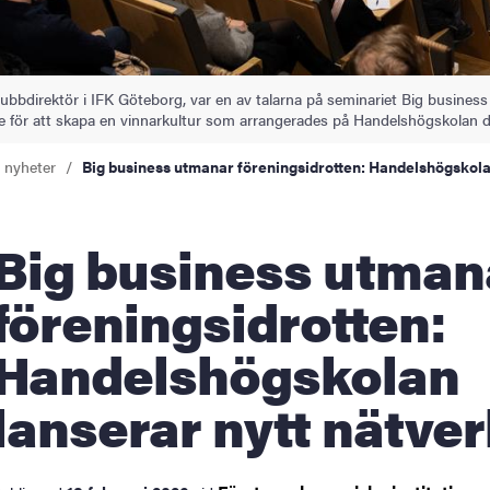
lubbdirektör i IFK Göteborg, var en av talarna på seminariet Big business
e för att skapa en vinnarkultur som arrangerades på Handelshögskolan de
a nyheter
Big business utmanar föreningsidrotten: Handelshögskola
business utmanar
föreningsidrotten:
Handelshögskolan
lanserar nytt nätve