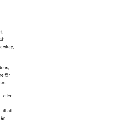
t.
och
darskap,
dens,
e för
ten.
- eller
ill att
 än