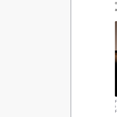
o
a
B
F
i
F