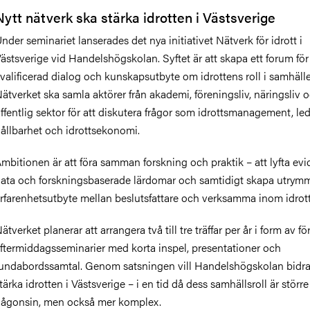
Nytt nätverk ska stärka idrotten i Västsverige
Under
seminariet lansera
des det nya initiativet
Nätverk för idrott i
ästsverige vid Handelshögskolan.
Syftet är att skapa ett forum för
valificerad dialog och kunskapsutbyte om idrottens roll i samhälle
ätverket ska samla aktörer från akademi, föreningsliv, näringsliv 
ffentlig sektor för att diskutera frågor som idrottsmanagement, le
ållbarhet och idrottsekonomi.
mbitionen är att föra samman forskning och praktik – att lyfta evi
ata och forskningsbaserade lärdomar och samtidigt skapa utrymm
rfarenhetsutbyte mellan beslutsfattare och verksamma inom idrot
ätverket planerar att arrangera två till tre träffar per år i form av för
ftermiddagsseminarier med korta inspel, presentationer och
undabordssamtal. Genom satsningen vill Handelshögskolan bidra t
tärka idrotten i Västsverige – i en tid då dess samhällsroll är större
ågonsin, men också mer komplex.