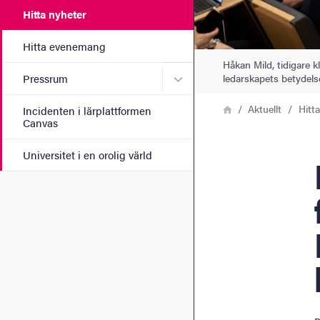
Hitta nyheter
Hitta evenemang
Håkan Mild, tidigare k
Undermeny för Pressrum
ledarskapets betydels
Pressrum
Länkstig
Hem
Aktuellt
Hitt
Incidenten i lärplattformen
Canvas
Universitet i en orolig värld
Big 