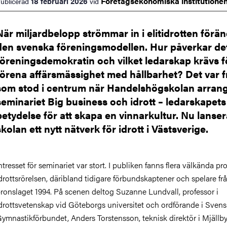
Företagsekonomiska
institutione
18 februari 2026
ublicerad
vid
När miljardbelopp strömmar in i elitidrotten förä
den svenska föreningsmodellen. Hur påverkar de
föreningsdemokratin och vilket ledarskap krävs fö
förena affärsmässighet med hållbarhet? Det var 
som stod i centrum när Handelshögskolan arran
seminariet Big business och idrott – ledarskapets
betydelse för att skapa en vinnarkultur. Nu lanser
skolan ett nytt nätverk för idrott i Västsverige.
ntresset för seminariet var stort. I publiken fanns flera välkända prof
drottsrörelsen, däribland tidigare förbundskaptener och spelare f
ronslaget 1994. På scenen deltog Suzanne Lundvall, professor i
drottsvetenskap vid Göteborgs universitet och ordförande i Sven
ymnastikförbundet, Anders Torstensson, teknisk direktör i Mjällby