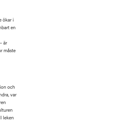
e ökar i
nbart en
– är
ur måste
tion och
dra, var
re
n
ulturen
ll leken