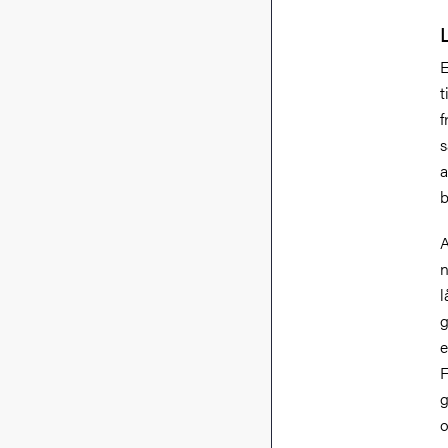
E
t
f
s
a
b
A
n
l
g
e
F
g
o