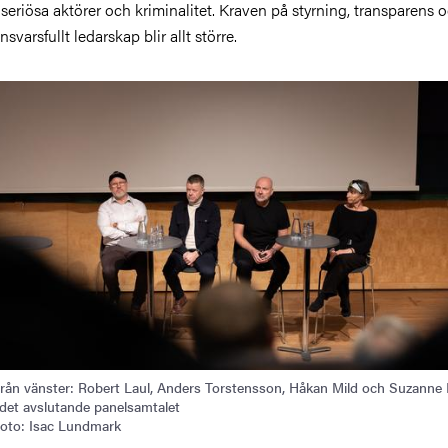
seriösa aktörer och kriminalitet. Kraven på styrning, transparens 
nsvarsfullt ledarskap blir allt större.
ild
rån vänster: Robert Laul, Anders Torstensson, Håkan Mild och Suzanne 
 det avslutande panelsamtalet
oto: Isac Lundmark