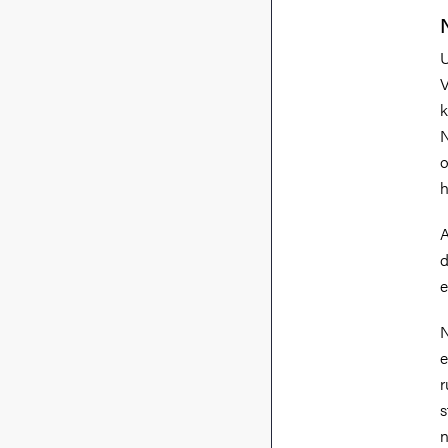
V
k
N
o
h
A
d
e
N
e
r
s
n