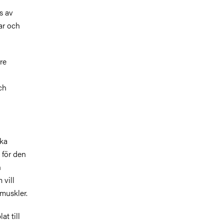
s av
ar och
re
ch
ska
 för den
h
 vill
muskler.
t till