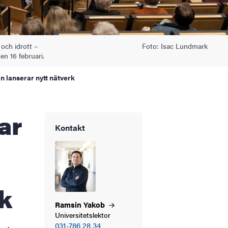
 och idrott –
Foto: Isac Lundmark
n 16 februari.
n lanserar nytt nätverk
Kontakt
rk
Ramsin
Yakob
Universitetslektor
031-786 28 34