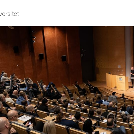
ersitet
ldning
och innovation
tetet