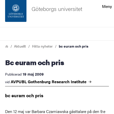
Sökfunktionen
Meny
Göteborgs universitet
Sidfoten
Sök
Kontakta universitetet
Länkstig
Hem
Aktuellt
Hitta nyheter
bc euram och pris
Om webbplatsen
bc euram och pris
19 maj 2009
Publicerad
AVPUBL Gothenburg Research
Institute
vid
bc euram och pris
Den 12 maj var Barbara Czarniawska gästtalare på den 9:e