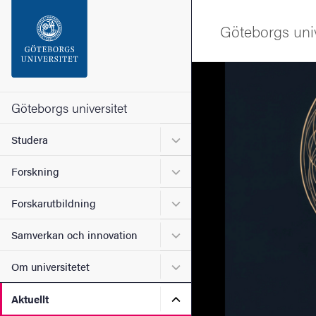
Sökfunktionen
Göteborgs univ
Sidfoten
Bild
Kontakta universitetet
Göteborgs universitet
Undermeny för Studera
Studera
Om webbplatsen
Undermeny för Forskning
Forskning
Undermeny för Forskarutbi
Forskarutbildning
Undermeny för Samverkan 
Samverkan och innovation
Undermeny för Om universi
Om universitetet
Undermeny för Aktuellt
Aktuellt