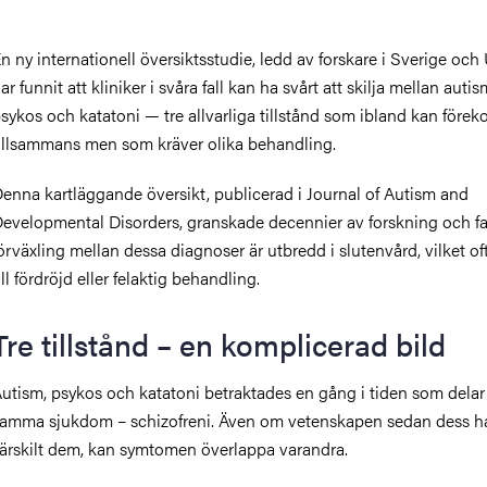
n ny internationell översiktsstudie, ledd av forskare i Sverige och
ar funnit att kliniker i svåra fall kan ha svårt att skilja mellan autis
sykos och katatoni — tre allvarliga tillstånd som ibland kan för
illsammans men som kräver olika behandling.
enna kartläggande översikt, publicerad i Journal of Autism and
evelopmental Disorders, granskade decennier av forskning och fa
örväxling mellan dessa diagnoser är utbredd i slutenvård, vilket of
ill fördröjd eller felaktig behandling.
Tre tillstånd – en komplicerad bild
utism, psykos och katatoni betraktades en gång i tiden som delar
amma sjukdom – schizofreni. Även om vetenskapen sedan dess h
ärskilt dem, kan symtomen överlappa varandra.