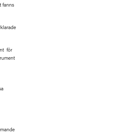
t fanns
rklarade
nt
för
trument
sa
kommande