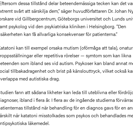
Eftersom dessa tillstånd delar beteendemässiga tecken kan det va
xtremt svårt att särskilja dem,” säger huvudförfattaren Dr. Johan N
orskare vid Gillbergcentrum, Göteborgs universitet och Lunds univ
amt psykolog vid den psykiatriska kliniken i Helsingborg. ”Den
säkerheten kan få allvarliga konsekvenser för patienterna.”
atatoni kan till exempel orsaka mutism (oförmåga att tala), onatur
roppsställningar eller repetitiva rörelser — symtom som kan likna
eteenden som ibland
ses vid autism. Psykoser kan bland annat m
ocial tillbakadragenhet och brist på känslouttryck, vilket också k
verlappa med autistiska drag.
tudien fann att sådana likheter kan leda till uteblivna eller fördröj
iagnoser, ibland i
flera år. I flera av de ingående studierna förvärr
atienternas tillstånd när behandling för en diagnos gavs för en 
ärskilt när katatoni misstolkades som psykos och behandlades m
ntipsykotiska läkemedel.