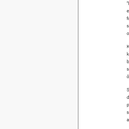
”
e
f
s
o
K
k
b
s
ö
S
d
p
s
a