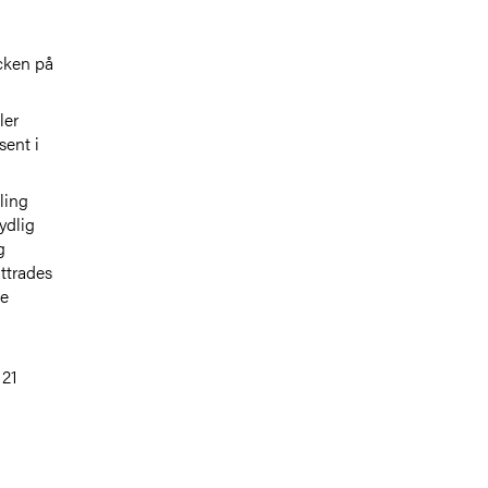
ecken på
ler
sent i
ling
ydlig
g
ättrades
te
 21