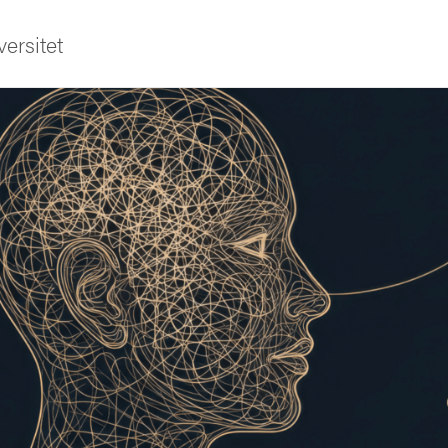
ersitet
ldning
och innovation
tetet