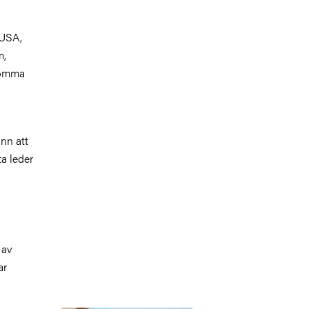
 USA,
m,
ekomma
nn att
ta leder
 av
ar