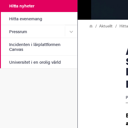
Hitta nyheter
Hitta evenemang
Länkstig
Hem
Aktuellt
Hitt
Undermeny för Pressrum
Pressrum
Incidenten i lärplattformen
Att reda 
Canvas
Universitet i en orolig värld
P