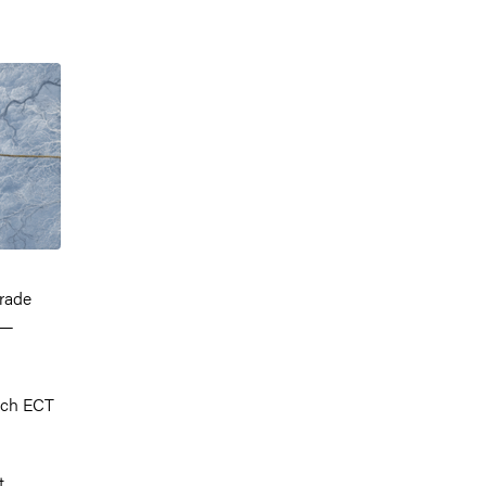
rrade
 —
och ECT
t