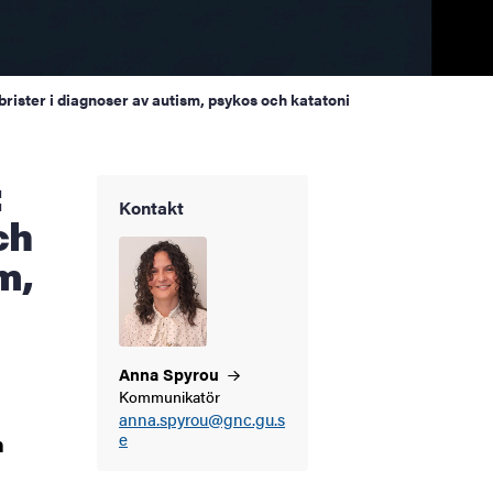
 brister i diagnoser av autism, psykos och katatoni
Kontakt
ch
m,
Anna
Spyrou
Kommunikatör
anna.spyrou@gnc.gu.s
n
e