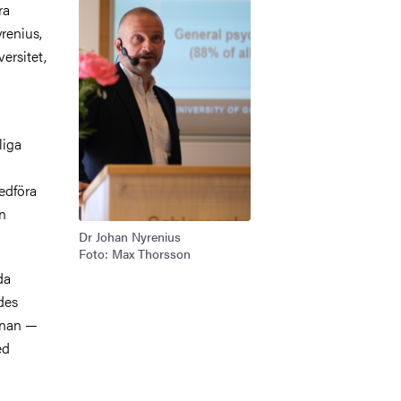
Bild
ra
yrenius,
ersitet,
liga
edföra
an
Dr Johan Nyrenius
Foto: Max Thorsson
da
ades
annan —
ed