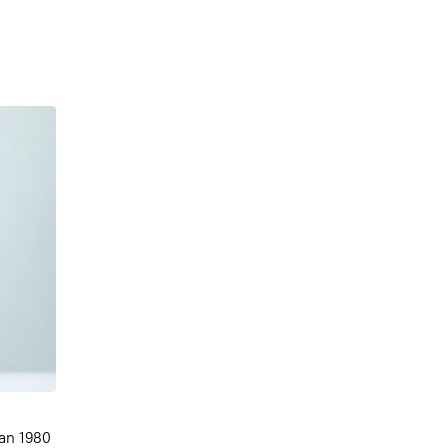
n
lan 1980