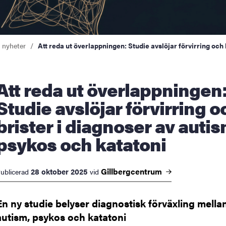
a nyheter
Att reda ut överlappningen: Studie avslöjar förvirring och
ut överlappningen:
Studie avslöjar förvirring o
brister i diagnoser av autis
psykos och katatoni
Gillbergcentrum
28 oktober 2025
ublicerad
vid
En ny studie belyser diagnostisk förväxling mella
autism, psykos och katatoni