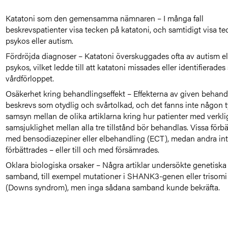
Katatoni som den gemensamma nämnaren – I många fall
beskrevspatienter visa tecken på katatoni, och samtidigt visa t
psykos eller autism.
Fördröjda diagnoser – Katatoni överskuggades ofta av autism el
psykos, vilket ledde till att katatoni
missades eller identifierades 
vårdförloppet.
Osäkerhet kring behandling
seffekt
– Effekterna av given behand
beskrevs som otydlig och svårtolkad, och det fanns inte någon t
samsyn mellan de olika artiklarna kring hur patienter med verkli
samsjuklighet mellan alla tre tillstånd bör behandlas. Vissa förb
med bensodiazepiner eller elbehandling (ECT), medan andra in
förbättrades – eller till och med försämrades.
Oklara biologiska orsaker – Några artiklar undersökte genetiska
samband, till exempel mutationer i SHANK3-genen eller trisomi
(Downs syndrom), men inga sådana samband kunde bekräfta.