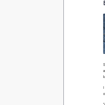
S
a
I
o
”