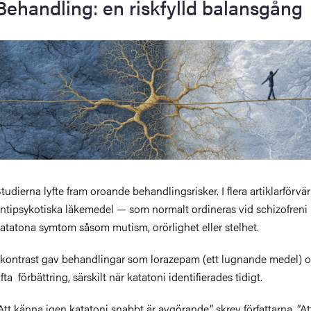
Behandling: en riskfylld balansgång
tudierna lyfte fram oroande behandlingsrisker. I flera artiklarförvä
ntipsykotiska läkemedel — som normalt ordineras vid schizofreni
katatona symtom såsom
mutism
, orörlighet eller stelhet.
 kontrast gav behandlingar som lorazepam (ett lugnande medel) 
fta förbättring, särskilt när katatoni identifierades tidigt.
Att känna igen katatoni snabbt är avgörande,” skrev författarna. ”At