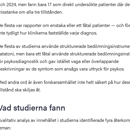
ch 2024, men fann bara 17 som direkt undersökte patienter där de
isstanke om alla tre tillstånden.
e flesta var rapporter om enstaka eller ett fåtal patienter — och fö
nte tydligt hur klinikerna fastställde varje diagnos.
D
e flesta
av studierna
använde strukturerade bedömningsinstrume
atatoni, men bara ett fåtal använde strukturerade bedömningsins
ör psykosdiagnostik och gav istället vaga eller överlappande
eskrivningar av de symtom som ansågs vara uttryck för psykos.
ed andra ord är även forskarsamhället inte helt säkert på hur des
illstånd ska skiljas åt.
Vad studierna fann
valitativ analys av innehållet i studierna identifierade fyra åter
eman: