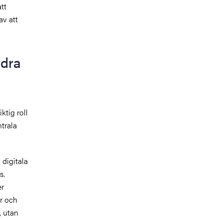
tt
av att
idra
ktig roll
ntrala
 digitala
s.
er
r och
, utan