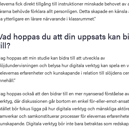
leverna fick direkt tillgång till instruktioner minskade behovet av a
ärarna behövde förklara allt personligen. Detta skapade en känsla 
a ytterligare en lärare närvarande i klassrummet.”
Vad hoppas du att din uppsats kan b
till?
Jag hoppas att min studie kan bidra till att utveckla av
löjdundervisningen och belysa hur digitala verktyg kan spela en vi
 elevernas erfarenheter och kunskapande i relation till slöjdens ce
nnehåll.”
Jag hoppas också att den bidrar till en mer nyanserad förståelse av
erktyg, där diskussionen går bortom en enkel för-eller-emot-ansat
stället bör fokus ligga på hur digitala verktyg och mänskliga aktör
amverkar och samkonstituerar processer för elevernas erfarenhete
unskapande. Digitala verktyg bör inte bara betraktas som redskap