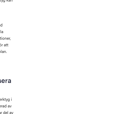
ed
la
ioner,
r att
lan.
sera
erktyg i
erad av
ar del av