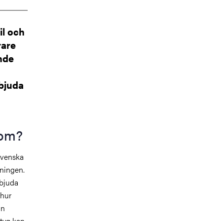
il och
rare
ande
rbjuda
 om?
 svenska
sningen.
rbjuda
 hur
in
ktyg kan