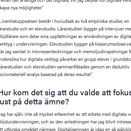
kapa nya möjligheter.”
Licentiatuppsatsen består i huvudsak av två empiriska studier, en
ärarstudie och en elevstudie. Lärarstudien bygger på intervjuer m
löjdlärare som delar sina uppfattningar av användningen av digita
erktyg i undervisningen. Elevstudien bygger på klassrumsobservat
är jag samlat in minnesanteckningar och memoljudinspelningar fö
ndersöka hur digitala verktyg påverkar en grupp elever i grundsko
ärarstudien och elevstudien sammanflätades genom en deduktiv
ociomateriell analys baserad på deras resultat.”
Hur kom det sig att du valde att foku
just på detta ämne?
Jag har själv inte så mycket erfarenhet av att arbeta med digitala v
löjdundervisningen
, och av den anledningen har jag blivit intress
tt utforska området närmare. Digitaliseringen är idag en så självkl