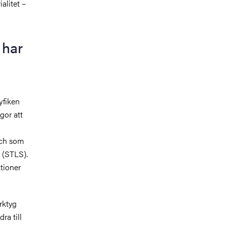
alitet –
 har
yfiken
gor att
och som
 (STLS).
ktioner
rktyg
ra till