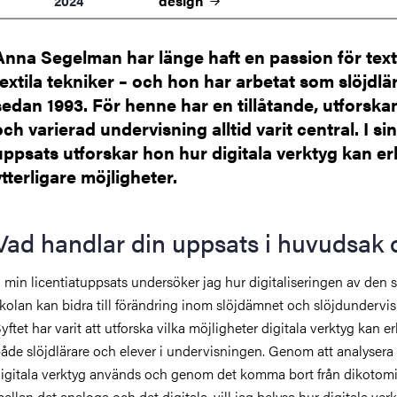
design
2024
Anna Segelman har länge haft en passion för text
textila tekniker – och hon har arbetat som slöjdlä
sedan 1993. För henne har en tillåtande, utforsk
och varierad undervisning alltid varit central. I sin
uppsats utforskar hon hur digitala verktyg kan e
ytterligare möjligheter.
Vad handlar din uppsats i huvudsak
I min licentiatuppsats undersöker jag hur digitaliseringen av den
kolan kan bidra till förändring inom slöjdämnet och slöjdundervi
yftet har varit att utforska vilka möjligheter digitala verktyg kan e
åde slöjdlärare och elever i undervisningen. Genom att analysera
igitala verktyg används och genom det komma bort från dikotom
ellan det analoga och det digitala, vill jag belysa hur digitala ver