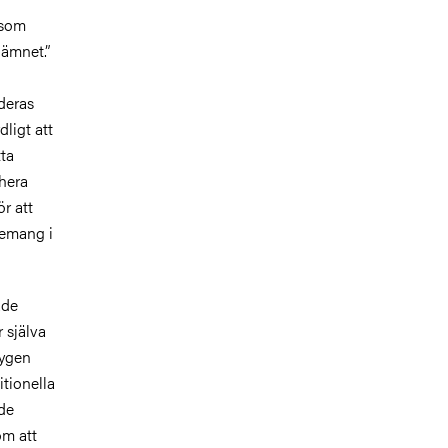
 som
dämnet.”
deras
dligt att
tta
ahera
r att
gemang i
ade
 själva
tygen
tionella
ade
om att