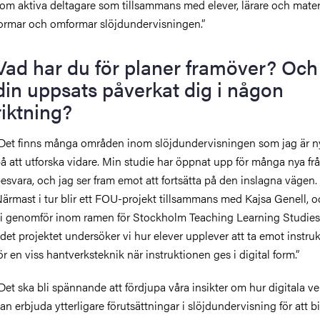
om aktiva deltagare som tillsammans med elever, lärare och materi
ormar och omformar slöjdundervisningen.”
Vad har du för planer framöver? Och
din uppsats påverkat dig i någon
riktning?
Det finns många områden inom slöjdundervisningen som jag är n
å att utforska vidare. Min studie har öppnat upp för många nya frå
esvara, och jag ser fram emot att fortsätta på den inslagna vägen.
ärmast i tur blir ett FOU-projekt tillsammans med Kajsa Genell, 
i genomför inom ramen för Stockholm Teaching Learning Studies
 det projektet undersöker vi hur elever upplever att ta emot instru
ör en viss hantverksteknik när instruktionen ges i digital form.”
Det ska bli spännande att fördjupa våra insikter om hur digitala ve
an erbjuda ytterligare förutsättningar i slöjdundervisning för att bid