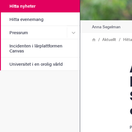
Hitta nyheter
Hitta evenemang
Anna Segelman
Undermeny för Pressrum
Pressrum
Länkstig
Hem
Aktuellt
Hitt
Incidenten i lärplattformen
Canvas
Ann
Universitet i en orolig värld
P