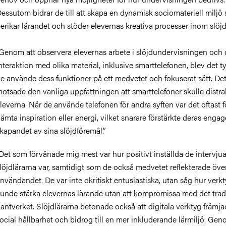
essutom bidrar de till att skapa en dynamisk sociomateriell miljö
erikar lärandet och stöder elevernas kreativa processer inom slöj
Genom att observera elevernas arbete i slöjdundervisningen och 
nteraktion med olika material, inklusive smarttelefonen, blev det ty
e använde dess funktioner på ett medvetet och fokuserat sätt. De
otsade den vanliga uppfattningen att smarttelefoner skulle distr
leverna. När de använde telefonen för andra syften var det oftast fö
ämta inspiration eller energi, vilket snarare förstärkte deras enga
kapandet av sina slöjdföremål.”
Det som förvånade mig mest var hur positivt inställda de intervju
löjdlärarna var, samtidigt som de också medvetet reflekterade över
nvändandet. De var inte okritiskt entusiastiska, utan såg hur verk
unde stärka elevernas lärande utan att kompromissa med det tradi
antverket. Slöjdlärarna betonade också att digitala verktyg främj
ocial hållbarhet och bidrog till en mer inkluderande lärmiljö. Gen