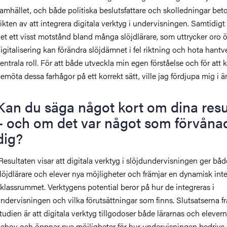
amhället, och både politiska beslutsfattare och skolledningar bet
ikten av att integrera digitala verktyg i undervisningen. Samtidigt 
et ett visst motstånd bland många slöjdlärare, som uttrycker oro ö
igitalisering kan förändra slöjdämnet i fel riktning och hota hantv
entrala roll. För att både utveckla min egen förståelse och för att
emöta dessa farhågor på ett korrekt sätt, ville jag fördjupa mig i ä
Kan du säga något kort om dina resu
– och om det var något som förvåna
dig?
Resultaten visar att digitala verktyg i slöjdundervisningen ger båd
löjdlärare och elever nya möjligheter och främjar en dynamisk int
 klassrummet. Verktygens potential beror på hur de integreras i
ndervisningen och vilka förutsättningar som finns. Slutsatserna f
tudien är att digitala verktyg tillgodoser både lärarnas och elevern
ehov och öppnar nya möjligheter för hur undervisningen bedrivs.