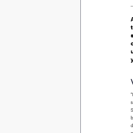
”
s
S
b
d
m