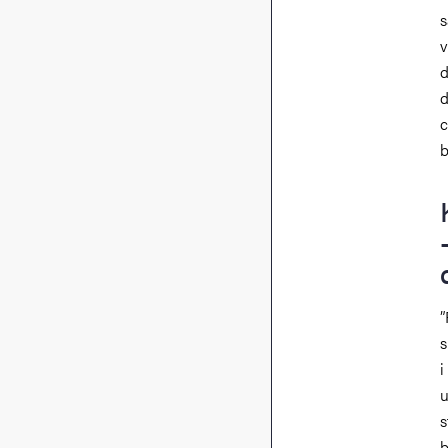
s
v
d
d
c
b
”
s
i
u
s
b