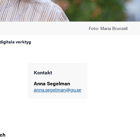
Foto: Maria Brunzell
igitala verktyg
Kontakt
Anna Segelman
anna.segelman@gu.se
och