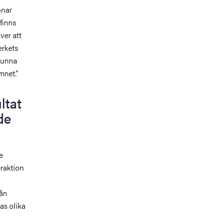
onar
finns
ver att
erkets
 kunna
mnet.”
ltat
de
e
eraktion
rån
as olika