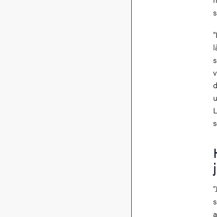
s
”
l
s
v
d
u
L
s
”
s
a