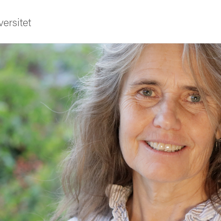
ersitet
ldning
och innovation
tetet