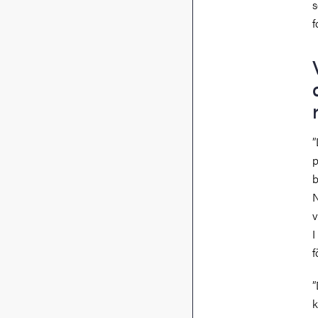
s
f
”
p
b
N
v
I
f
”
k