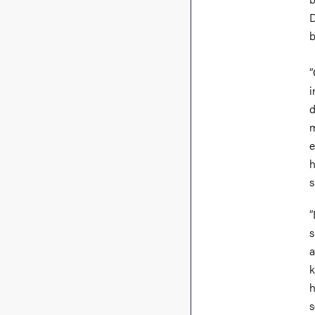
D
b
”
i
d
m
e
h
s
”
s
a
k
h
s