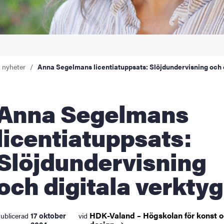
a nyheter
Anna Segelmans licentiatuppsats: Slöjdundervisning och d
a Segelmans
licentiatuppsats:
Slöjdundervisning
och digitala verktyg
HDK-Valand – Högskolan för konst 
17 oktober
ublicerad
vid