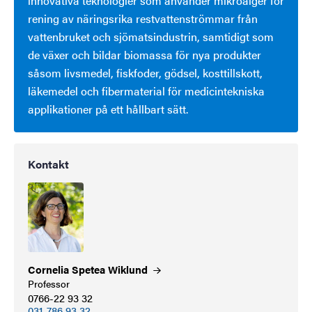
innovativa teknologier som använder mikroalger för
rening av näringsrika restvattenströmmar från
vattenbruket och sjömatsindustrin, samtidigt som
de växer och bildar biomassa för nya produkter
såsom livsmedel, fiskfoder, gödsel, kosttillskott,
läkemedel och fibermaterial för medicintekniska
applikationer på ett hållbart sätt.
Kontakt
Cornelia Spetea
Wiklund
Professor
0766-22 93 32
031-786 93 32