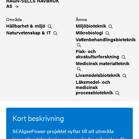
RAGN-SELLS HAVBRUK
AS
Område
Ämne
Hållbarhet &
miljö
Miljöbioteknik
Naturvetenskap &
IT
Mikrobiologi
Vattenbehandlingsbioteknik
Fisk- och
akvakulturforskning
Medicinsk
materialteknik
Livsmedelsbioteknik
Läkemedel- och
medicinsk
processbioteknik
Kort beskrivning
SEAlgaePower-projektet syftar till att utveckla