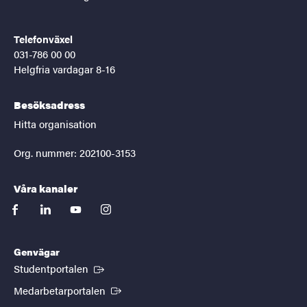
Telefonväxel
031-786 00 00
Helgfria vardagar 8-16
Besöksadress
Hitta organisation
Org. nummer: 202100-3153
Våra kanaler
facebook
linkedin
youtube
instagram
Genvägar
(Extern länk)
Studentportalen
(Extern länk)
Medarbetarportalen