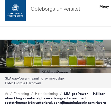
Sökfunktionen
Meny
Göteborgs universitet
Sidfoten
Sök
Kontakta universitetet
Bild
Om webbplatsen
SEAlgaePower-insamling av mikroalger
Foto: Giorgia Carnovale
Länkstig
Hem
Forskning
Hitta forskning
SEAlgaePower － Hållbar
utveckling av mikroalgbaserade ingredienser med
restströmmar från vattenbruk och sjömatsindustrin som råvara