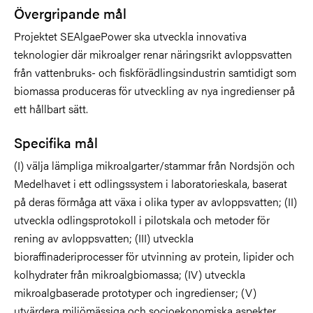
Övergripande mål
Projektet SEAlgaePower ska utveckla innovativa
teknologier där mikroalger renar näringsrikt avloppsvatten
från vattenbruks- och fiskförädlingsindustrin samtidigt som
biomassa produceras för utveckling av nya ingredienser på
ett hållbart sätt.
Specifika mål
(I) välja lämpliga mikroalgarter/stammar från Nordsjön och
Medelhavet i ett odlingssystem i laboratorieskala, baserat
på deras förmåga att växa i olika typer av avloppsvatten; (II)
utveckla odlingsprotokoll i pilotskala och metoder för
rening av avloppsvatten; (III) utveckla
bioraffinaderiprocesser för utvinning av protein, lipider och
kolhydrater från mikroalgbiomassa; (IV) utveckla
mikroalgbaserade prototyper och ingredienser; (V)
utvärdera miljömässiga och socioekonomiska aspekter