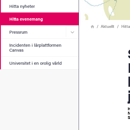
Hitta nyheter
Hitta evenemang
Länkstig
Hem
Aktuellt
Hitt
Undermeny för Pressrum
Pressrum
Incidenten i lärplattformen
S
Canvas
Universitet i en orolig värld
H
N
S