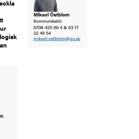
eckla
Mikael Östblom
tt
Kommunikatör
hur
0708-425 60 4 & 03 17
22 49 54
logisk
mikael.ostblom@gu.se
kan
t.