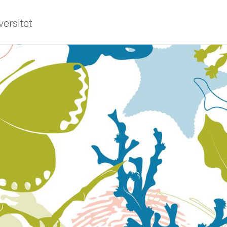
ersitet
ldning
och innovation
tetet