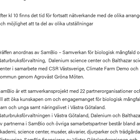
fter kl 10 finns det tid för fortsatt nätverkande med de olika arran
ch möjlighet att ta del av olika utställningar
räffen anordnas av SamBio – Samverkan för biologisk mångfald
aturbruksförvaltning, Dalenium science center och Balthazar sc
enter i samarbete med CSR Västsverige, Climate Farm Demo och
kommun genom Agroväst Gröna Möten.
amBio är ett samverkansprojekt med 22 partnerorganisationer och
ill att öka kunskapen om och engagemanget för biologisk mångfa
arn och unga samt näringslivet i Västra Götaland.
aturbruksförvaltningen i Västra Götaland, Dalenium och Balthazar
v partnerna i SamBio och övriga samarbetspartner består bland a
kademi, science center, muséer, akvarier, djurparker och trädgårdar
ästsverige. SamBio finansieras av Västra Götalandsregionen och