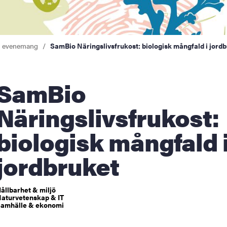
a evenemang
SamBio Näringslivsfrukost: biologisk mångfald i jord
amBio
Näringslivsfrukost:
biologisk mångfald 
jordbruket
ållbarhet & miljö
aturvetenskap & IT
amhälle & ekonomi