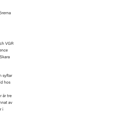
görerna
 och VGR
ience
 Skara
 syftar
ld hos
 är tre
nnat av
 i