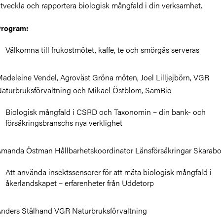
tveckla och rapportera biologisk mångfald i din verksamhet.
Program:
Välkomna till frukostmötet, kaffe, te och smörgås serveras
adeleine Vendel, Agroväst Gröna möten, Joel Lilljejbörn, VGR
aturbruksförvaltning och Mikael Östblom, SamBio
Biologisk mångfald i CSRD och Taxonomin – din bank- och
försäkringsbranschs nya verklighet
manda Östman Hållbarhetskoordinator Länsförsäkringar Skarab
Att använda insektssensorer för att mäta biologisk mångfald i
åkerlandskapet – erfarenheter från Uddetorp
nders Stålhand VGR Naturbruksförvaltning