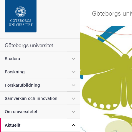
Sökfunktionen
Göteborgs univ
Sidfoten
Bild
Kontakta universitetet
Göteborgs universitet
Undermeny för Studera
Studera
Om webbplatsen
Undermeny för Forskning
Forskning
Undermeny för Forskarutbi
Forskarutbildning
Undermeny för Samverkan 
Samverkan och innovation
Undermeny för Om universi
Om universitetet
Undermeny för Aktuellt
Aktuellt