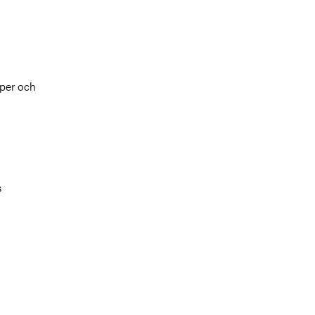
yper och
s