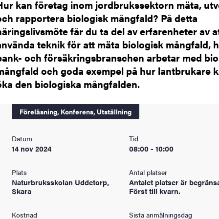
Hur kan företag inom jordbrukssektorn mäta, utv
och rapportera biologisk mångfald? På detta
näringslivsmöte får du ta del av erfarenheter av a
använda teknik för att mäta biologisk mångfald, 
bank- och försäkringsbranschen arbetar med bio
mångfald och goda exempel på hur lantbrukare 
öka den biologiska mångfalden.
Föreläsning,
Konferens,
Utställning
Datum
Tid
14 nov 2024
08:00 - 10:00
Plats
Antal platser
Naturbruksskolan Uddetorp,
Antalet platser är begränsa
Skara
Först till kvarn.
Kostnad
Sista anmälningsdag