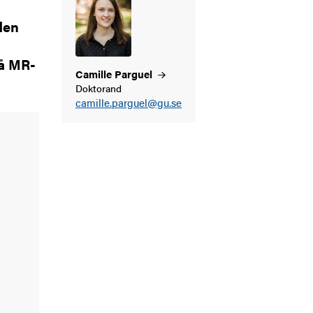
den
på MR-
Camille
Parguel
Doktorand
camille.parguel@gu.se