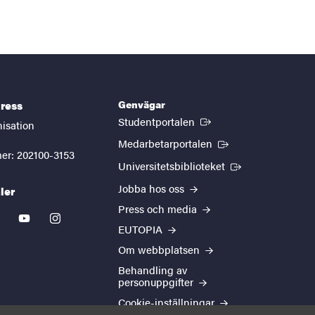
Genvägar
ress
(Extern länk)
Studentportalen
nisation
(Extern länk)
Medarbetarportalen
er: 202100-3153
(Extern länk)
Universitetsbiblioteket
Jobba hos oss
ler
Press och media
kedin
youtube
instagram
EUTOPIA
Om webbplatsen
Behandling av
personuppgifter
Cookie-inställningar