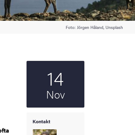
Foto: Jörgen Håland, Unsplash
14
Startdatum
2024
Nov
Kontakt
ofta