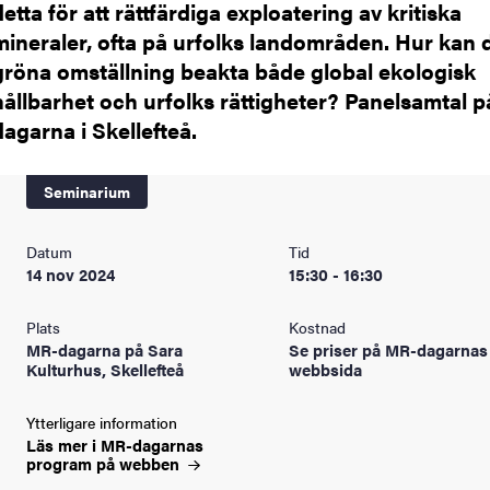
detta för att rättfärdiga exploatering av kritiska
mineraler, ofta på urfolks landområden. Hur kan 
gröna omställning beakta både global ekologisk
hållbarhet och urfolks rättigheter? Panelsamtal 
dagarna i Skellefteå.
Seminarium
Datum
Tid
14 nov 2024
15:30 - 16:30
Plats
Kostnad
MR-dagarna på Sara
Se priser på MR-dagarnas
Kulturhus, Skellefteå
webbsida
Ytterligare information
Läs mer i MR-dagarnas
program på
webben