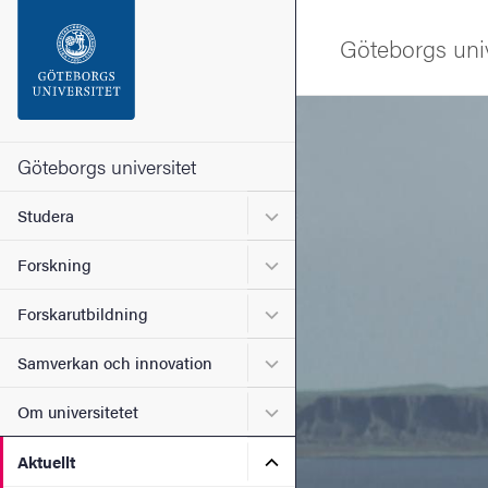
Sökfunktionen
Göteborgs univ
Sidfoten
Bild
Kontakta universitetet
Göteborgs universitet
Undermeny för Studera
Studera
Om webbplatsen
Undermeny för Forskning
Forskning
Undermeny för Forskarutbi
Forskarutbildning
Undermeny för Samverkan 
Samverkan och innovation
Undermeny för Om universi
Om universitetet
Undermeny för Aktuellt
Aktuellt