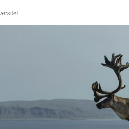
ersitet
ldning
och innovation
tetet