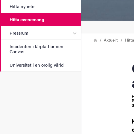
Hitta nyheter
Hitta evenemang
Undermeny för Pressrum
Pressrum
Länkstig
Hem
Aktuellt
Hitt
Incidenten i lärplattformen
Canvas
Oms
Universitet i en orolig värld
H
P
S