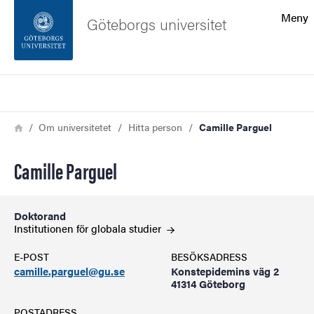
Sökfunktionen
Meny
Göteborgs universitet
Sidfoten
Sök
Kontakta universitetet
Länkstig
Hem
Om universitetet
Hitta person
Camille Parguel
Om webbplatsen
Camille Parguel
Doktorand
Institutionen för globala
studier
E-POST
BESÖKSADRESS
camille.parguel@gu.se
Konstepidemins väg 2
41314 Göteborg
POSTADRESS