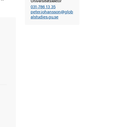
Universitetslektor
031-786 13 35
peter.johansson@glob
alstudies.gu.se