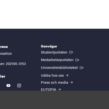
Genvägar
ress
(Extern länk)
Studentportalen
nisation
(Extern länk)
Medarbetarportalen
er: 202100-3153
(Extern länk)
Universitetsbiblioteket
Jobba hos oss
ler
Press och media
kedin
youtube
instagram
EUTOPIA
Om webbplatsen
Behandling av
personuppgifter