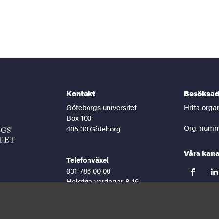
Kontakt
Besöksad
Göteborgs universitet
Hitta orga
Box 100
Org. numm
405 30 Göteborg
Våra kana
Telefonväxel
031-786 00 00
facebook
lin
Helgfria vardagar 8-16