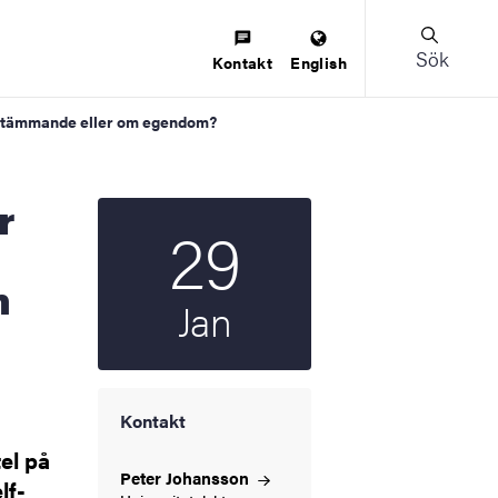
Sök
Kontakt
English
vbestämmande eller om egendom?
29
Startdatum
2026
m
Jan
Kontakt
el på
Peter
Johansson
lf-