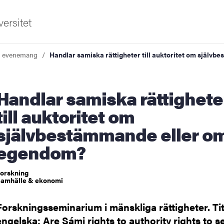
ersitet
a evenemang
Handlar samiska rättigheter till auktoritet om själ
samiska rättigheter
till auktoritet om
självbestämmande eller o
ldning
egendom?
och innovation
orskning
amhälle & ekonomi
tetet
Forskningsseminarium i mänskliga rättigheter. Tit
engelska: Are Sámi rights to authority rights to se