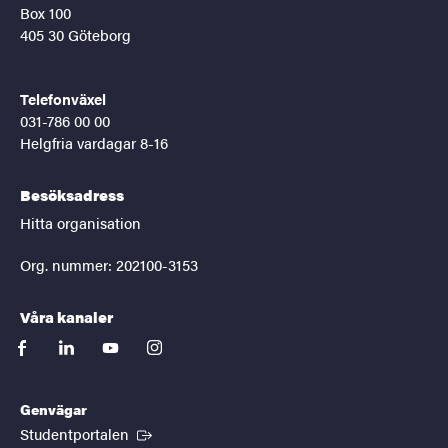
Box 100
405 30 Göteborg
Telefonväxel
031-786 00 00
Helgfria vardagar 8-16
Besöksadress
Hitta organisation
Org. nummer: 202100-3153
Våra kanaler
facebook
linkedin
youtube
instagram
Genvägar
(Extern länk)
Studentportalen