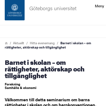
Sökfunktionen
Meny
Göteborgs universitet
Sidfoten
Sök
Kontakta universitetet
Länkstig
Hem
Aktuellt
Hitta evenemang
Barnet i skolan – om
rättigheter, aktörskap och tillgänglighet
Om webbplatsen
Barnet i skolan – om
rättigheter, aktörskap och
tillgänglighet
Forskning
Samhälle & ekonomi
Välkommen till detta seminarium om barns
rättigheter i skolan och om barnkonventionen,