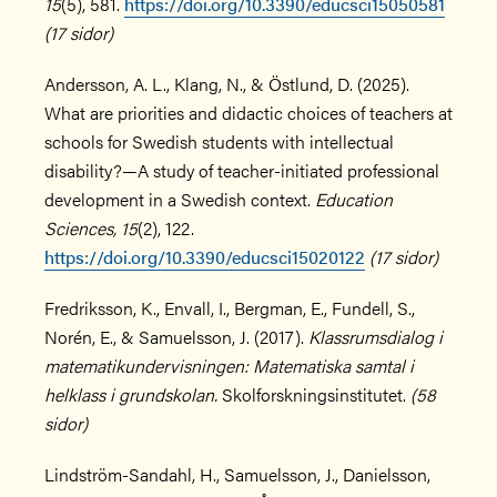
15
(5), 581.
https://doi.org/10.3390/educsci15050581
(17 sidor)
Andersson, A. L., Klang, N., & Östlund, D. (2025).
What are priorities and didactic choices of teachers at
schools for Swedish students with intellectual
disability?—A study of teacher-initiated professional
development in a Swedish context.
Education
Sciences, 15
(2), 122.
https://doi.org/10.3390/educsci15020122
(17 sidor)
Fredriksson, K., Envall, I., Bergman, E., Fundell, S.,
Norén, E., & Samuelsson, J. (2017).
Klassrumsdialog i
matematikundervisningen: Matematiska samtal i
helklass i grundskolan.
Skolforskningsinstitutet.
(58
sidor)
Lindström-Sandahl, H., Samuelsson, J., Danielsson,