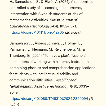
H., Samuelsson, S., & Elwér, Å. (2024). A randomized
controlled study of a second grade numeracy
intervention with Swedish students at-risk of
mathematics difficulties.
British Journal of
Educational Psychology, 94
(4), 1052–1071.
https://doi.org/10.1111/bjep.12705
(20 sidor)
Samuelsson, J., Åsberg Johnels, J., Holmer, E.,
Palmqvist, L., Heimann, M., Reichenberg, M., &
Thunberg, G. (2024). “To have a plan”: Teachers’
perceptions of working with a literacy instruction
combining phonics and comprehension applications
for students with intellectual disability and
communication difficulties.
Disability and
Rehabilitation: Assistive Technology, 19
(8), 3039–
3049.
https://doi.org/10.1080/17483107.2024.2340094
(11
sidor)