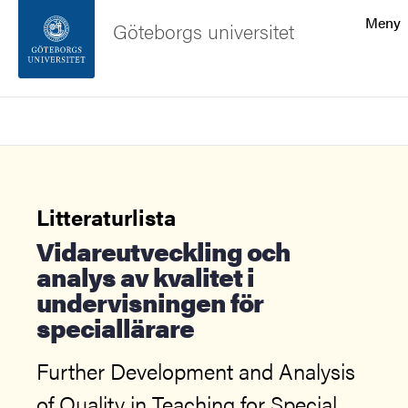
Sökfunktionen
Meny
Göteborgs universitet
Sidfoten
Sök
Kontakta universitetet
Om webbplatsen
Litteraturlista
Vidareutveckling och
analys av kvalitet i
undervisningen för
speciallärare
Further Development and Analysis
of Quality in Teaching for Special