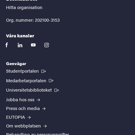
Hitta organisation
Org. nummer: 202100-3153
Våra kanaler
facebook
linkedin
youtube
instagram
Genvägar
(Extern länk)
Studentportalen
(Extern länk)
Medarbetarportalen
(Extern länk)
Universitetsbiblioteket
Jobba hos oss
Press och media
EUTOPIA
Om webbplatsen
Behandling av personuppgifter