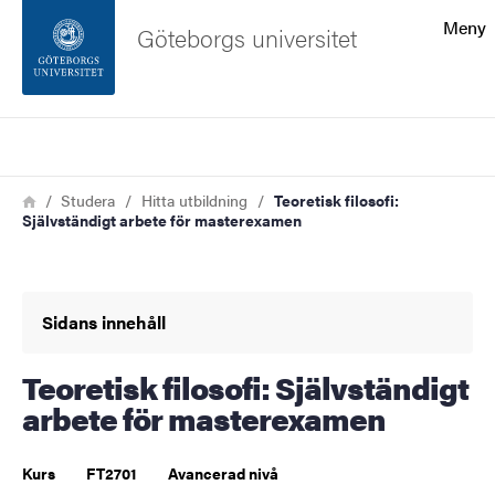
Sökfunktionen
Meny
Göteborgs universitet
Sidfoten
Sök
Kontakta universitetet
Länkstig
Hem
Studera
Hitta utbildning
Teoretisk filosofi:
Självständigt arbete för masterexamen
Om webbplatsen
Sidans innehåll
Teoretisk filosofi: Självständigt
arbete för masterexamen
Kurs
FT2701
Avancerad nivå