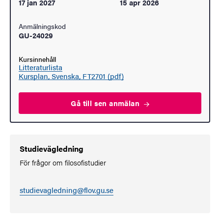
17 jan 2027
15 apr 2026
Anmälningskod
GU-24029
Kursinnehåll
Litteraturlista
Kursplan, Svenska, FT2701 (pdf)
Gå till sen
anmälan
Studievägledning
För frågor om filosofistudier
studievagledning@flov.gu.se