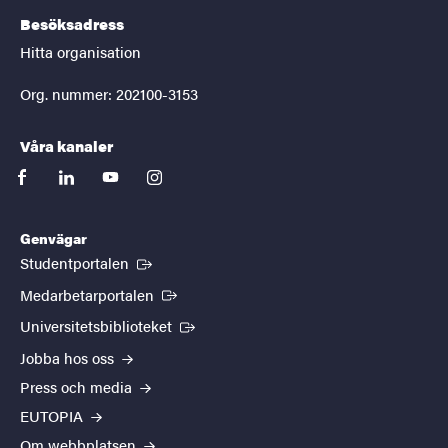
Besöksadress
Hitta organisation
Org. nummer: 202100-3153
Våra kanaler
facebook
linkedin
youtube
instagram
Genvägar
(Extern länk)
Studentportalen
(Extern länk)
Medarbetarportalen
(Extern länk)
Universitetsbiblioteket
Jobba hos oss
Press och media
EUTOPIA
Om webbplatsen