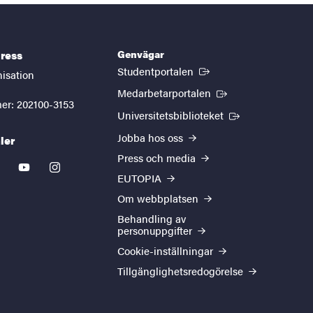
Genvägar
ress
(Extern länk)
Studentportalen
nisation
(Extern länk)
Medarbetarportalen
er: 202100-3153
(Extern länk)
Universitetsbiblioteket
Jobba hos oss
ler
Press och media
kedin
youtube
instagram
EUTOPIA
Om webbplatsen
Behandling av
personuppgifter
Cookie-inställningar
Tillgänglighetsredogörelse