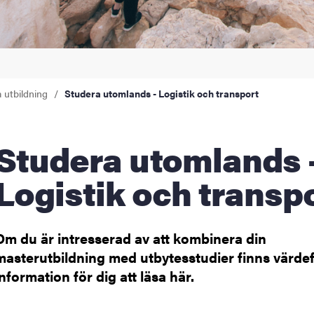
åden
ehörighet och antagning
a utbildning
Studera utomlands - Logistik och transport
tudent
rna
era utomlands -
Logistik och transp
ldning
och innovation
Om du är intresserad av att kombinera din
masterutbildning med utbytesstudier finns värdef
tetet
information för dig att läsa här.