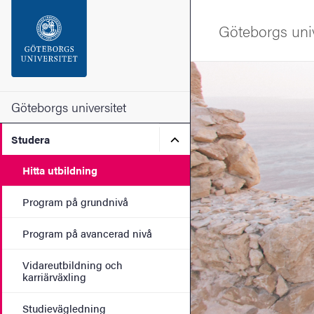
Sökfunktionen
Göteborgs univ
Sidfoten
Bild
Kontakta universitetet
Göteborgs universitet
Undermeny för Studera
Studera
Om webbplatsen
Hitta utbildning
Program på grundnivå
Program på avancerad nivå
Vidareutbildning och
karriärväxling
Studievägledning