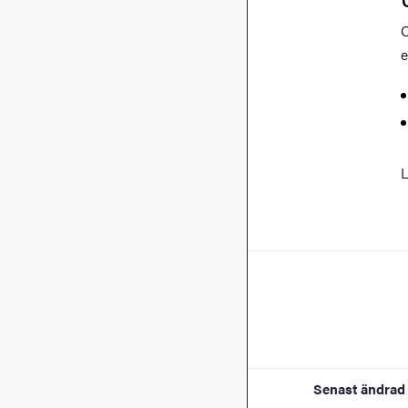
O
e
L
Senast ändrad