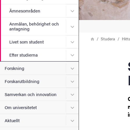
Undermeny för Ämnesomr
Ämnesområden
Anmälan, behörighet och
Undermeny för Anmälan, b
antagning
Länkstig
Hem
Studera
Hitt
Undermeny för Livet som s
Livet som student
Undermeny för Efter studie
Efter studierna
Stud
Undermeny för Forskning
Forskning
Undermeny för Forskarutbi
Forskarutbildning
Undermeny för Samverkan 
Samverkan och innovation
Undermeny för Om universi
Om universitetet
Undermeny för Aktuellt
Aktuellt