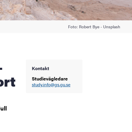
Foto: Robert Bye - Unsplash
Kontakt
ort
Studievägledare
study.info@gs.gu.se
ull